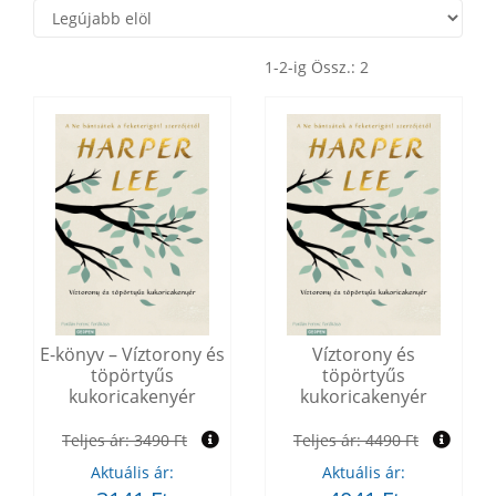
1-2-ig Össz.: 2
E-könyv – Víztorony és
Víztorony és
töpörtyűs
töpörtyűs
kukoricakenyér
kukoricakenyér
Teljes ár:
3490 Ft
Teljes ár:
4490 Ft
Aktuális ár:
Aktuális ár: