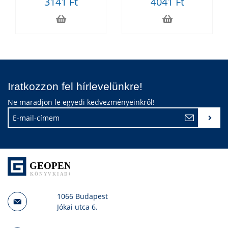
3141 Ft
4041 Ft
Iratkozzon fel hírlevelünkre!
Ne maradjon le egyedi kedvezményeinkről!
1066 Budapest
Jókai utca 6.