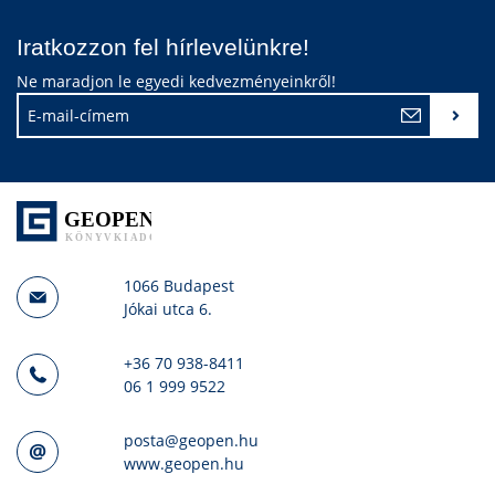
Iratkozzon fel hírlevelünkre!
Ne maradjon le egyedi kedvezményeinkről!
1066 Budapest
Jókai utca 6.
+36 70 938-8411
06 1 999 9522
posta@geopen.hu
www.geopen.hu