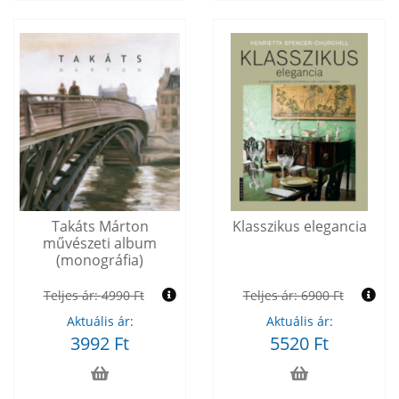
Takáts Márton
Klasszikus elegancia
művészeti album
(monográfia)
Teljes ár:
4990 Ft
Teljes ár:
6900 Ft
Aktuális ár:
Aktuális ár:
3992 Ft
5520 Ft