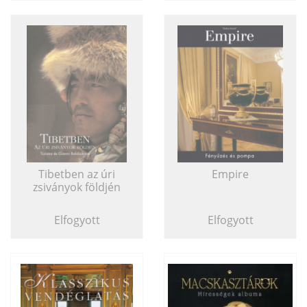
Tibetben az úri
Empire
zsiványok földjén
Elfogyott
Elfogyott