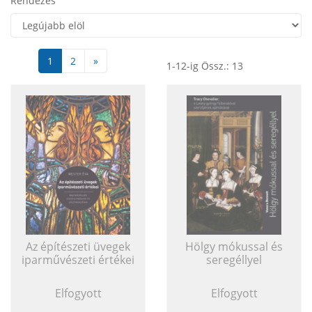
Rendezés
1
2
»
1-12-ig Össz.: 13
Az építészeti üvegek
Hölgy mókussal és
iparművészeti értékei
seregéllyel
Elfogyott
Elfogyott