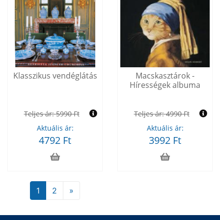
Klasszikus vendéglátás
Macskasztárok -
Hírességek albuma
Teljes ár:
5990 Ft
Teljes ár:
4990 Ft
Aktuális ár:
Aktuális ár:
4792 Ft
3992 Ft
1
2
»