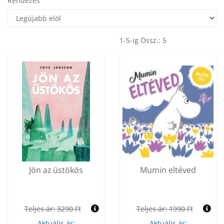
Rendezés
1-5-ig Össz.: 5
Jön az üstökös
Mumin eltéved
Teljes ár:
3290 Ft
Teljes ár:
1990 Ft
Aktuális ár:
Aktuális ár: