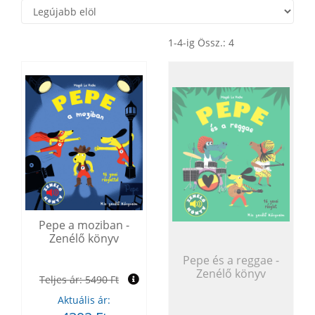
1-4-ig Össz.: 4
Pepe a moziban -
Zenélő könyv
Pepe és a reggae -
Zenélő könyv
Teljes ár:
5490 Ft
Aktuális ár: