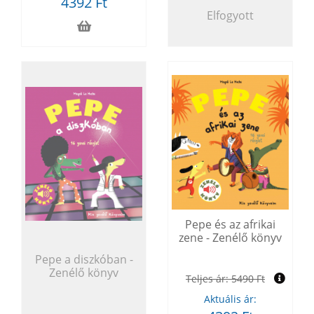
4392 Ft
Elfogyott
Pepe és az afrikai
zene - Zenélő könyv
Pepe a diszkóban -
Zenélő könyv
Teljes ár:
5490 Ft
Aktuális ár: