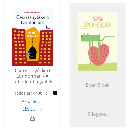
Cseresznyéskert
Londonban - A
Lubetkin-hagyaték
Eperföldek
Teljes ár:
4490 Ft
Aktuális ár:
3592 Ft
Elfogyott