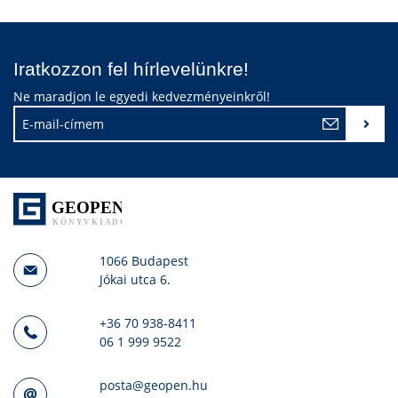
Iratkozzon fel hírlevelünkre!
Ne maradjon le egyedi kedvezményeinkről!
1066 Budapest
Jókai utca 6.
+36 70 938-8411
06 1 999 9522
posta@geopen.hu