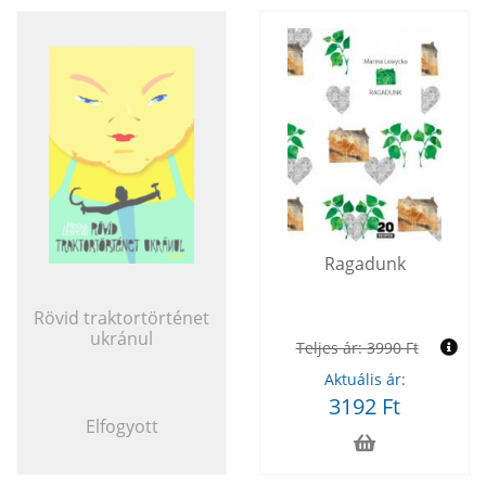
Ragadunk
Rövid traktortörténet
ukránul
Teljes ár:
3990 Ft
Aktuális ár:
3192 Ft
Elfogyott