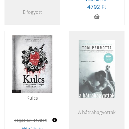
4792 Ft
Elfogyott
Kulcs
A hátrahagyottak
Teljes ár:
4490 Ft
Aktuális ár: