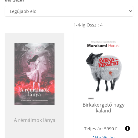
Rendezés
1-4-ig Össz.: 4
Birkakergető nagy
kaland
A rémálmok lánya
Teljes ár:
5990 Ft
Aktuális ár: