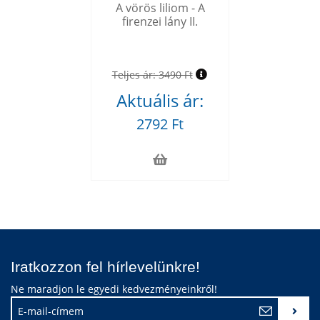
A vörös liliom - A
firenzei lány II.
Teljes ár:
3490 Ft
Aktuális ár:
2792 Ft
Iratkozzon fel hírlevelünkre!
Ne maradjon le egyedi kedvezményeinkről!