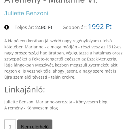
Juliette Benzoni
1992 Ft
Teljes ár:
Geopen ár:
2490 Ft
A Napóleon korában játszódó nagy regényfolyam utolsó
kötetében Marianne - a maga módján - részt vesz az 1912-es
nagy oroszországi hadjáratban, végigutazza a hatalmas orosz
sztyeppéket a Fekete-tengertől egészen az Északi-tengerig,
látja lángokban Moszkvát, közben megszüli gyermekét, akit
rögtön el is vesznek tőle, ahogy Jasont, a nagy szerelmét is
újra szem elől téveszti - talán örökre.
Linkajánló:
Juliette Benzoni Marianne-sorozata - Könyvesem blog
A remény - Könyvesem blog
Nem elérhető