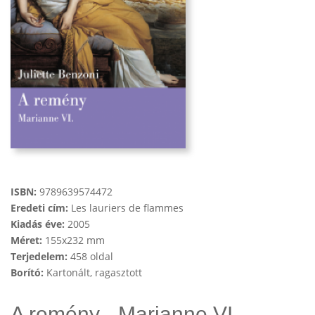
ISBN:
9789639574472
Eredeti cím:
Les lauriers de flammes
Kiadás éve:
2005
Méret:
155x232 mm
Terjedelem:
458 oldal
Borító:
Kartonált, ragasztott
A remény - Marianne VI.