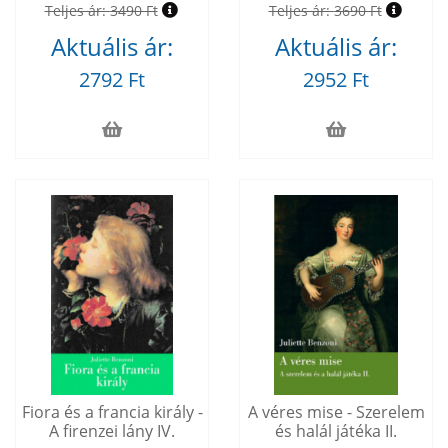
Teljes ár:
3490 Ft
Teljes ár:
3690 Ft
Aktuális ár:
Aktuális ár:
2792 Ft
2952 Ft
Fiora és a francia király -
A véres mise - Szerelem
A firenzei lány IV.
és halál játéka II.