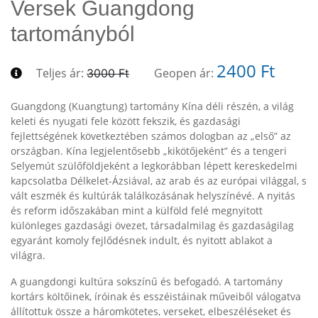
Versek Guangdong
tartományból
2400 Ft
Teljes ár:
Geopen ár:
3000 Ft
Guangdong (Kuangtung) tartomány Kína déli részén, a világ
keleti és nyugati fele között fekszik, és gazdasági
fejlettségének következtében számos dologban az „első” az
országban. Kína legjelentősebb „kikötőjeként” és a tengeri
Selyemút szülőföldjeként a legkorábban lépett kereskedelmi
kapcsolatba Délkelet-Ázsiával, az arab és az európai világgal, s
vált eszmék és kultúrák találkozásának helyszínévé. A nyitás
és reform időszakában mint a külföld felé megnyitott
különleges gazdasági övezet, társadalmilag és gazdaságilag
egyaránt komoly fejlődésnek indult, és nyitott ablakot a
világra.
A guangdongi kultúra sokszínű és befogadó. A tartomány
kortárs költőinek, íróinak és esszéistáinak műveiből válogatva
állítottuk össze a háromkötetes, verseket, elbeszéléseket és