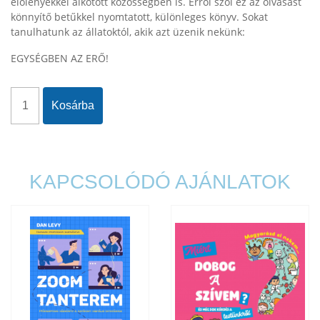
élőlényekkel alkotott közösségben is. Erről szól ez az olvasást
könnyítő betűkkel nyomtatott, különleges könyv. Sokat
tanulhatunk az állatoktól, akik azt üzenik nekünk:
EGYSÉGBEN AZ ERŐ!
Kosárba
KAPCSOLÓDÓ AJÁNLATOK