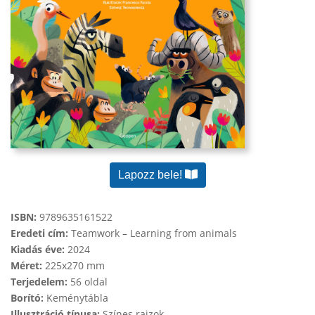
Lapozz bele!
ISBN:
9789635161522
Eredeti cím:
Teamwork – Learning from animals
Kiadás éve:
2024
Méret:
225x270 mm
Terjedelem:
56 oldal
Borító:
Keménytábla
Illusztráció típusa:
Színes rajzok