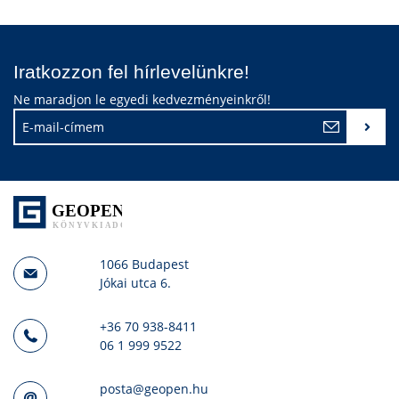
Iratkozzon fel hírlevelünkre!
Ne maradjon le egyedi kedvezményeinkről!
1066 Budapest
Jókai utca 6.
+36 70 938-8411
06 1 999 9522
posta@geopen.hu