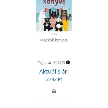
Mackók könyve
Teljes ár:
3490 Ft
Aktuális ár:
2792 Ft