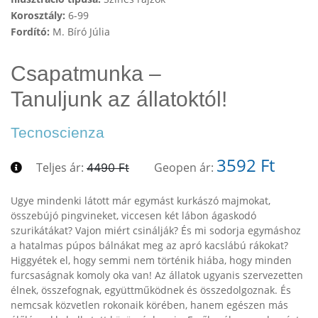
Korosztály:
6-99
Fordító:
M. Bíró Júlia
Csapatmunka –
Tanuljunk az állatoktól!
Tecnoscienza
3592 Ft
Teljes ár:
Geopen ár:
4490 Ft
Ugye mindenki látott már egymást kurkászó majmokat,
összebújó pingvineket, viccesen két lábon ágaskodó
szurikátákat? Vajon miért csinálják? És mi sodorja egymáshoz
a hatalmas púpos bálnákat meg az apró kacslábú rákokat?
Higgyétek el, hogy semmi nem történik hiába, hogy minden
furcsaságnak komoly oka van! Az állatok ugyanis szervezetten
élnek, összefognak, együttműködnek és összedolgoznak. És
nemcsak közvetlen rokonaik körében, hanem egészen más