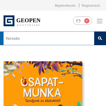
Bejelentkezés
Regisztráció
0