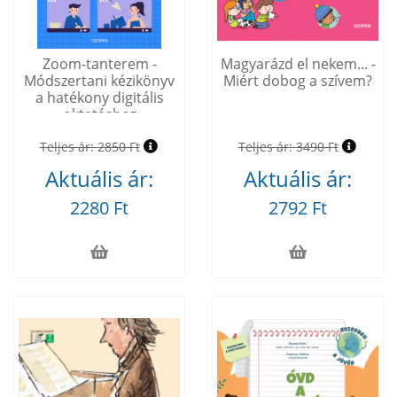
Zoom-tanterem -
Magyarázd el nekem... -
Módszertani kézikönyv
Miért dobog a szívem?
a hatékony digitális
oktatáshoz
Teljes ár:
2850 Ft
Teljes ár:
3490 Ft
Aktuális ár:
Aktuális ár:
2280 Ft
2792 Ft