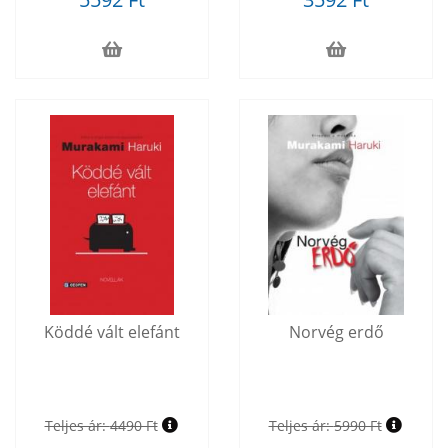
Köddé vált elefánt
Norvég erdő
Teljes ár:
4490 Ft
Teljes ár:
5990 Ft