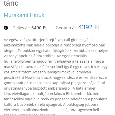
tánc
Murakami Haruki
4392 Ft
Teljes ár:
Geopen ár:
5490 Ft
Az egész világra kiterjedő rejtélyes call girl szolgálat
alkalmazottainak halála borzolja a rendőrség nyomozóinak
idegeit. Felbukkan egy fiatal újságíró aki korábban személyes
viszonyt ápolt az áldozatokkal. Az egzisztenciális
hullámvölgyben tengődő férfit elhagyja a felesége s még a
macskája is távozik az élők sorából így ő egy neves író és egy
közismert fotóművésznő lánygyermekével amolyan
pesztraként Hawaiira utazik hogy rendezze és rendszerezze
gondolatait az 1980-as évek kapitalista piacgazdasága által
privátmagányba taszított emberiségről. A fiatalember
képzeletvilágának múltjában lakozó Birkaember közben
tanácsokkal látja el a rock- és popzene általában a populáris
kultúra bűvöletében élő újságírót: A boldogság jobbára
elérhetetlen alkalmazkodni kell a világhoz. ügyesen kell