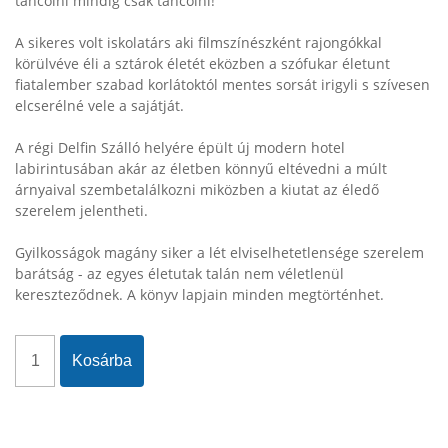
táncolni mindig csak táncolni!
A sikeres volt iskolatárs aki filmszínészként rajongókkal
körülvéve éli a sztárok életét eközben a szófukar életunt
fiatalember szabad korlátoktól mentes sorsát irigyli s szívesen
elcserélné vele a sajátját.
A régi Delfin Szálló helyére épült új modern hotel
labirintusában akár az életben könnyű eltévedni a múlt
árnyaival szembetalálkozni miközben a kiutat az éledő
szerelem jelentheti.
Gyilkosságok magány siker a lét elviselhetetlensége szerelem
barátság - az egyes életutak talán nem véletlenül
kereszteződnek. A könyv lapjain minden megtörténhet.
Kosárba