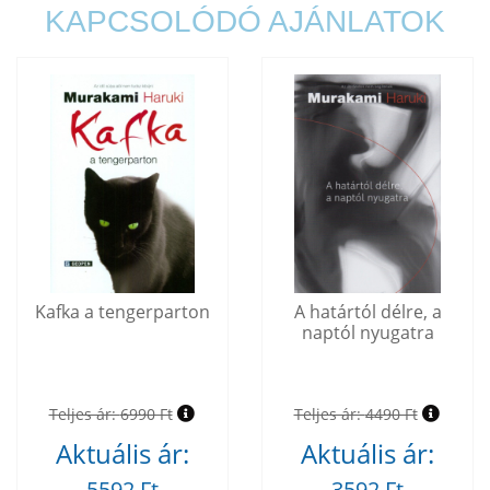
KAPCSOLÓDÓ AJÁNLATOK
Kafka a tengerparton
A határtól délre, a
naptól nyugatra
Teljes ár:
6990 Ft
Teljes ár:
4490 Ft
Aktuális ár:
Aktuális ár:
5592 Ft
3592 Ft