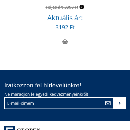
Teljes ár:
3990 Ft
Aktuális ár:
3192 Ft
Iratkozzon fel hírlevelünkre!
Ne maradjon le egyedi kedvezményeinkről!