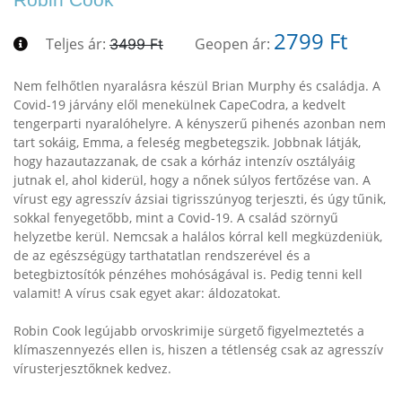
2799 Ft
Teljes ár:
Geopen ár:
3499 Ft
Nem felhőtlen nyaralásra készül Brian Murphy és családja. A
Covid-19 járvány elől menekülnek CapeCodra, a kedvelt
tengerparti nyaralóhelyre. A kényszerű pihenés azonban nem
tart sokáig, Emma, a feleség megbetegszik. Jobbnak látják,
hogy hazautazzanak, de csak a kórház intenzív osztályáig
jutnak el, ahol kiderül, hogy a nőnek súlyos fertőzése van. A
vírust egy agresszív ázsiai tigrisszúnyog terjeszti, és úgy tűnik,
sokkal fenyegetőbb, mint a Covid-19. A család szörnyű
helyzetbe kerül. Nemcsak a halálos kórral kell megküzdeniük,
de az egészségügy tarthatatlan rendszerével és a
betegbiztosítók pénzéhes mohóságával is. Pedig tenni kell
valamit! A vírus csak egyet akar: áldozatokat.
Robin Cook legújabb orvoskrimije sürgető figyelmeztetés a
klímaszennyezés ellen is, hiszen a tétlenség csak az agresszív
vírusterjesztőknek kedvez.