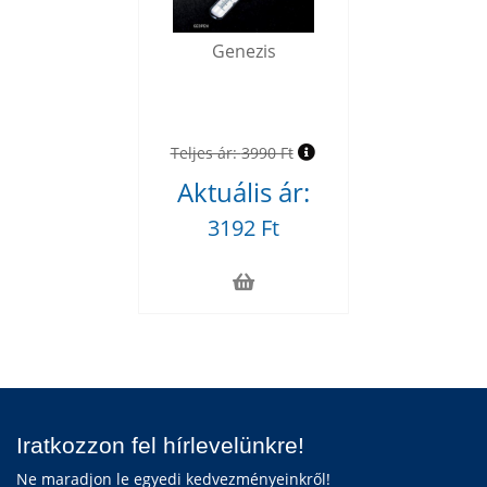
Genezis
Teljes ár:
3990 Ft
Aktuális ár:
3192 Ft
Iratkozzon fel hírlevelünkre!
Ne maradjon le egyedi kedvezményeinkről!