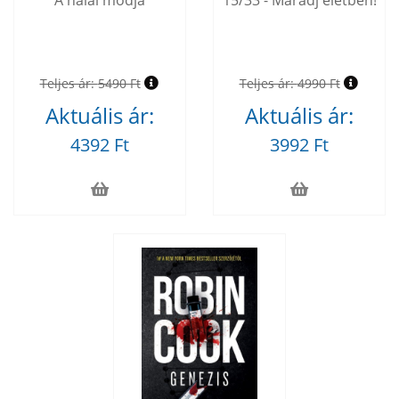
A halál módja
15/33 - Maradj életben!
Teljes ár:
5490 Ft
Teljes ár:
4990 Ft
Aktuális ár:
Aktuális ár:
4392 Ft
3992 Ft