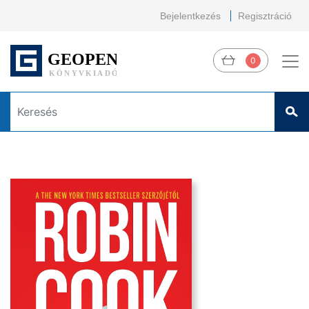
Bejelentkezés
Regisztráció
0