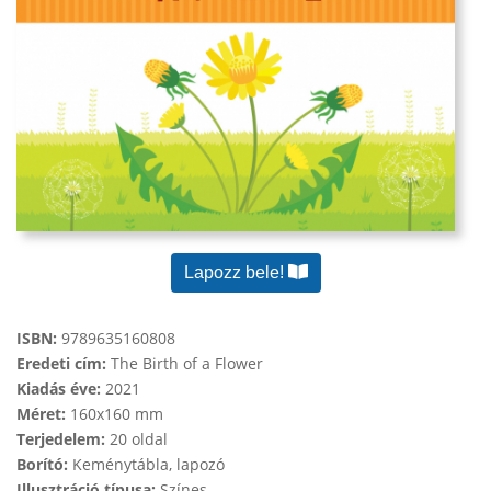
Lapozz bele!
ISBN:
9789635160808
Eredeti cím:
The Birth of a Flower
Kiadás éve:
2021
Méret:
160x160 mm
Terjedelem:
20 oldal
Borító:
Keménytábla, lapozó
Illusztráció típusa:
Színes