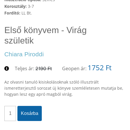
Korosztály:
3-7
Fordító:
LL Bt.
Első könyvem - Virág
születik
Chiara Piroddi
1752 Ft
Teljes ár:
Geopen ár:
2190 Ft
Az olvasni tanuló kisiskolásoknak szóló illusztrált
ismeretterjesztő sorozat új könyve szemléletesen mutatja be,
hogyan lesz egy apró magból virág.
Kosárba