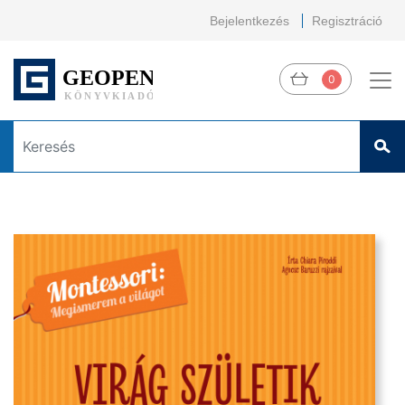
Bejelentkezés
Regisztráció
0