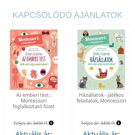
KAPCSOLÓDÓ AJÁNLATOK
Az emberi test :
Háziállatok - játékos
Montessori
feladatok, Montessori
foglalkoztató füzet
Teljes ár:
3490 Ft
Teljes ár:
3490 Ft
Aktuális ár:
Aktuális ár: