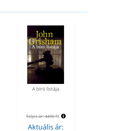
A bíró listája
Teljes ár:
4490 Ft
Aktuális ár: