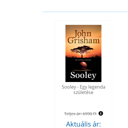
Sooley - Egy legenda
születése
Teljes ár:
6990 Ft
Aktuális ár: