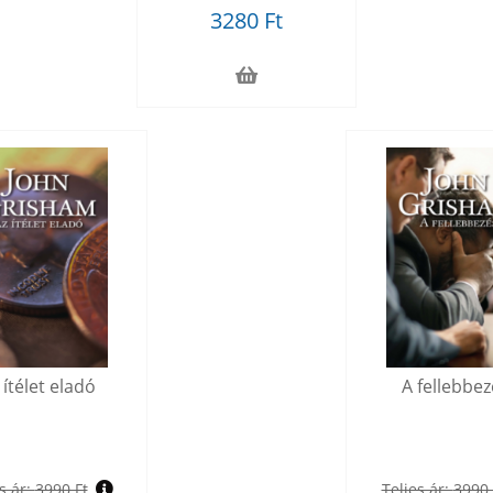
3280 Ft
 ítélet eladó
A fellebbez
s ár:
3990 Ft
Teljes ár:
3990 