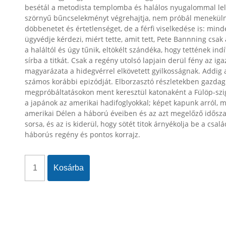
besétál a metodista templomba és halálos nyugalommal lelövi
szörnyű bűncselekményt végrehajtja, nem próbál menekülni
döbbenetet és értetlenséget, de a férfi viselkedése is: mind
ügyvédje kérdezi, miért tette, amit tett, Pete Bannning csa
a haláltól és úgy tűnik, eltökélt szándéka, hogy tettének ind
sírba a titkát. Csak a regény utolsó lapjain derül fény az ig
magyarázata a hidegvérrel elkövetett gyilkosságnak. Addi
számos korábbi epizódját. Elborzasztó részletekben gazdag l
megpróbáltatásokon ment keresztül katonaként a Fülöp-szi
a japánok az amerikai hadifoglyokkal; képet kapunk arról, 
amerikai Délen a háború éveiben és az azt megelőző idősz
sorsa, és az is kiderül, hogy sötét titok árnyékolja be a csal
háborús regény és pontos korrajz.
Kosárba