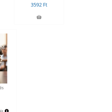
3592 Ft
és
Ft