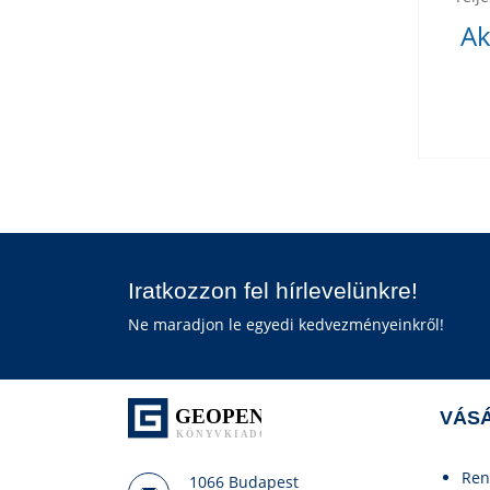
Ak
Iratkozzon fel hírlevelünkre!
Ne maradjon le egyedi kedvezményeinkről!
VÁSÁ
Ren
1066 Budapest