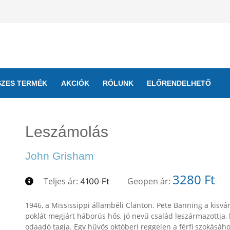
SZES TERMÉK
AKCIÓK
RÓLUNK
ELŐRENDELHETŐ
Leszámolás
John Grisham
3280 Ft
Teljes ár:
Geopen ár:
4100 Ft
1946, a Mississippi állambéli Clanton. Pete Banning a kisvá
poklát megjárt háborús hős, jó nevű család leszármazottja, 
odaadó tagja. Egy hűvös októberi reggelen a férfi szokásáho