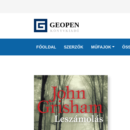
FŐOLDAL
SZERZŐK
MŰFAJOK
ÖS