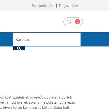
Bejelentkezés
Regisztráció
0
ros köztiszteletnek örvendő polgára, a poklok
két felnőtt gyerek apja, a metodista gyülekezet
z híven korán kel, a város központjába hajt,