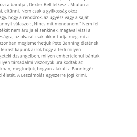
 a barátját, Dexter Bell lelkészt. Miután a
, eltűnni. Nem csak a gyilkosság okoz
egy, hogy a rendőrök, az ügyész vagy a saját
k annyit válaszol: „Nincs mit mondanom.” Nem fél
ítékát nem árulja el senkinek, magával viszi a
azságra, az olvasó csak akkor tudja meg, mi a
g azonban megismerhetjük Pete Banning életének
eírást kapunk arról, hogy a férfi milyen
geteki dzsungelben, milyen embertelenül bántak
milyen társadalmi viszonyok uralkodtak az
akban; megtudjuk, hogyan alakult a Banningék
ád életét. A Leszámolás egyszerre jogi krimi,