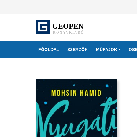
FŐOLDAL
SZERZŐK
MŰFAJOK
ÖS