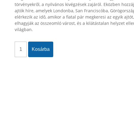
törvényekről, a nyilvános kivégzések zajáról. Eközben hozzáju
ajtók híre, amelyek Londonba, San Franciscóba, Görögors
elérkezik az idő, amikor a fiatal pár megkeresi az egyik aj
elhagyják az összeomló várost, és a kilátástalan helyzet e
világban.
Kosárba