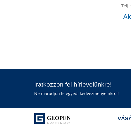
Telje
Ak
Iratkozzon fel hírlevelünkre!
Ne maradjon le egyedi kedvezményeinkről!
VÁSÁ