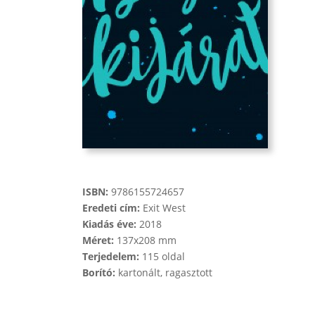
ISBN:
9786155724657
Eredeti cím:
Exit West
Kiadás éve:
2018
Méret:
137x208 mm
Terjedelem:
115 oldal
Borító:
kartonált, ragasztott