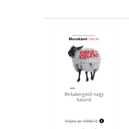
Birkakergető nagy
kaland
Teljes ár:
5990 Ft