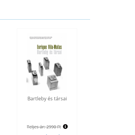
Bartleby és társai
Teljes ár:
2990 Ft