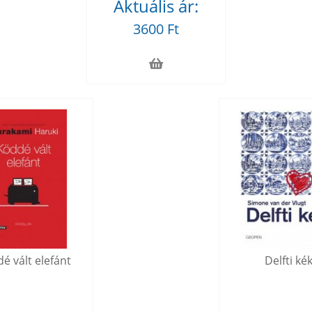
Aktuális ár:
3600 Ft
é vált elefánt
Delfti ké