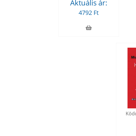
Aktuális ár:
4792 Ft
Ködd