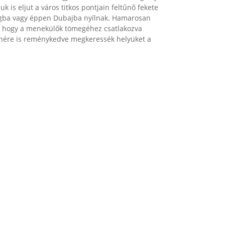
k is eljut a város titkos pontjain feltűnő fekete
zágba vagy éppen Dubajba nyílnak. Hamarosan
tót, hogy a menekülők tömegéhez csatlakozva
llenére is reménykedve megkeressék helyüket a