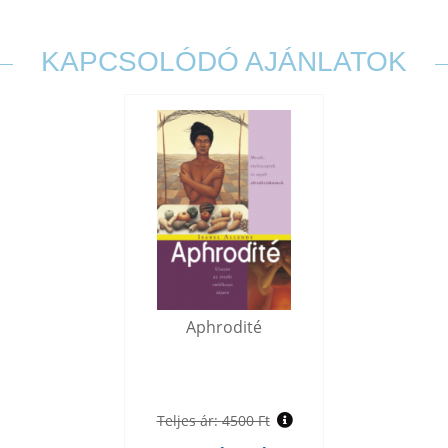
KAPCSOLÓDÓ AJÁNLATOK
Aphrodité
Teljes ár:
4500 Ft