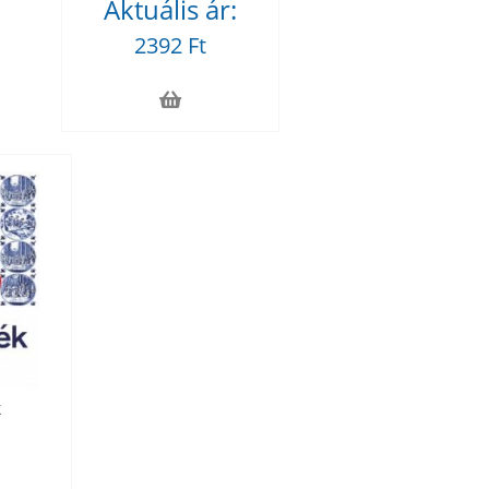
Aktuális ár:
2392 Ft
k