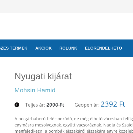
SZES TERMÉK
AKCIÓK
RÓLUNK
ELŐRENDELHETŐ
Nyugati kijárat
Mohsin Hamid
2392 Ft
Teljes ár:
Geopen ár:
2990 Ft
A polgárháború felé sodródó, de még élhető városban felfigy
egymásra mosolyognak, együtt vacsoráznak. Nadja és Szaid
megfeledkezni a bombák éjszakáról éjszakára egyre közelebb