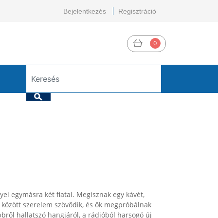
Bejelentkezés
Regisztráció
0
el egymásra két fiatal. Megisznak egy kávét,
 között szerelem szövődik, és ők megpróbálnak
ről hallatszó hangjáról, a rádióból harsogó új