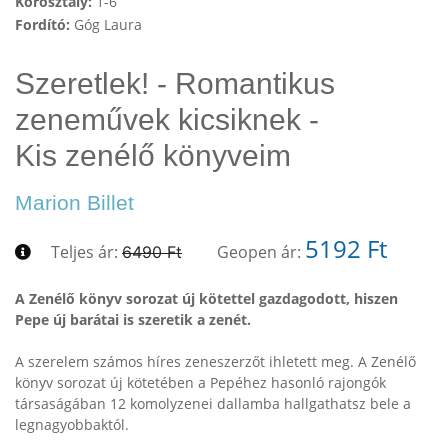
Korosztály:
1-6
Fordító:
Góg Laura
Szeretlek! - Romantikus
zeneművek kicsiknek -
Kis zenélő könyveim
Marion Billet
5192 Ft
Teljes ár:
Geopen ár:
6490 Ft
A Zenélő könyv sorozat új kötettel gazdagodott, hiszen
Pepe új barátai is szeretik a zenét.
A szerelem számos híres zeneszerzőt ihletett meg. A Zenélő
könyv sorozat új kötetében a Pepéhez hasonló rajongók
társaságában 12 komolyzenei dallamba hallgathatsz bele a
legnagyobbaktól.