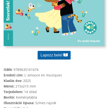
Lapozz bele!
ISBN:
9789635161676
Eredeti cím:
L’ amoure en musiques
Kiadás éve:
2025
Méret:
215x215 mm
Terjedelem:
14 oldal
Borító:
Keménytábla
Illusztráció típusa:
Színes rajzok