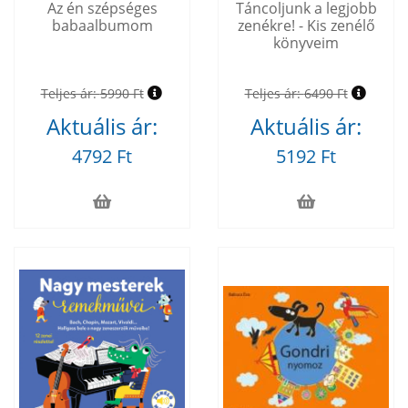
Az én szépséges
Táncoljunk a legjobb
babaalbumom
zenékre! - Kis zenélő
könyveim
Teljes ár:
5990 Ft
Teljes ár:
6490 Ft
Aktuális ár:
Aktuális ár:
4792 Ft
5192 Ft