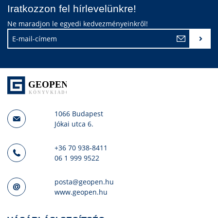
Iratkozzon fel hírlevelünkre!
Ne maradjon le egyedi kedvezményeinkről!
1066 Budapest
Jókai utca 6.
+36 70 938-8411
06 1 999 9522
posta@geopen.hu
www.geopen.hu