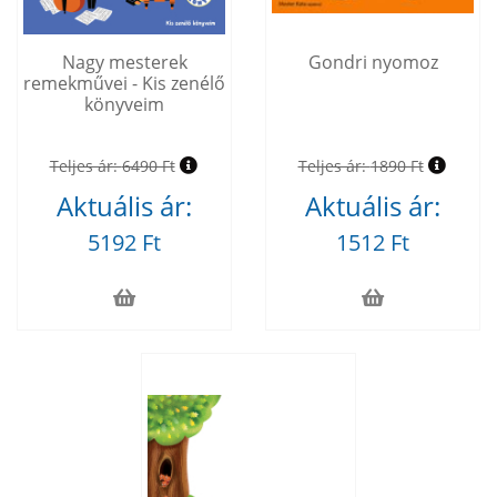
Nagy mesterek
Gondri nyomoz
remekművei - Kis zenélő
könyveim
Teljes ár:
6490 Ft
Teljes ár:
1890 Ft
Aktuális ár:
Aktuális ár:
5192 Ft
1512 Ft