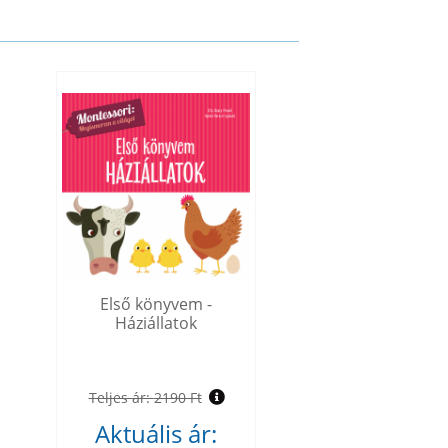
Első könyvem -
Háziállatok
Teljes ár:
2190 Ft
Aktuális ár: