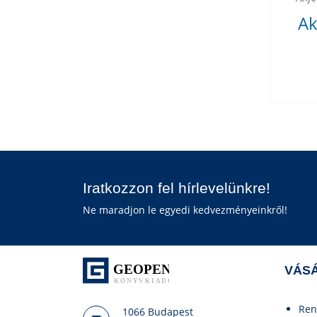
Ak
Iratkozzon fel hírlevelünkre!
Ne maradjon le egyedi kedvezményeinkről!
VÁSÁ
Ren
1066 Budapest