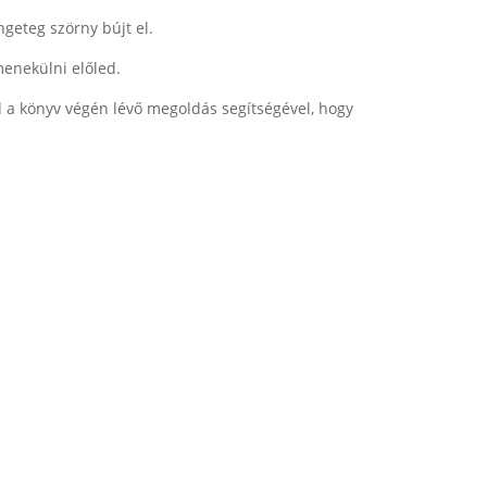
ngeteg szörny bújt el.
menekülni előled.
 a könyv végén lévő megoldás segítségével, hogy