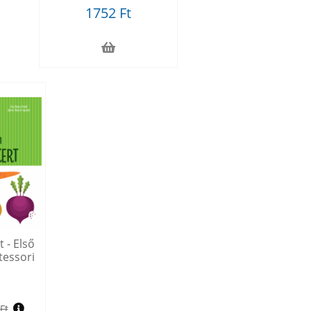
1752 Ft
 - Első
essori
Ft