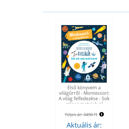
Első könyvem a
világűrről - Montessori:
A világ felfedezése - Sok
színes matricával
Teljes ár:
3490 Ft
Aktuális ár: