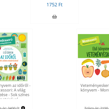
1752 Ft
nyvem az időről -
Veteményeskert
essori: A világ
könyvem - Mont
zése - Sok színes
matricával
s ár:
3490 Ft
Teljes ár:
2190 