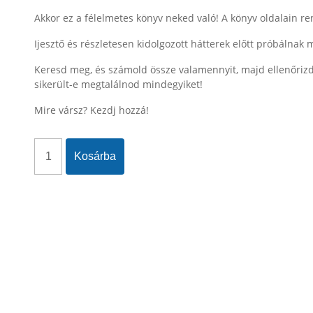
Akkor ez a félelmetes könyv neked való! A könyv oldalain re
Ijesztő és részletesen kidolgozott hátterek előtt próbálnak 
Keresd meg, és számold össze valamennyit, majd ellenőrizd
sikerült-e megtalálnod mindegyiket!
Mire vársz? Kezdj hozzá!
Kosárba