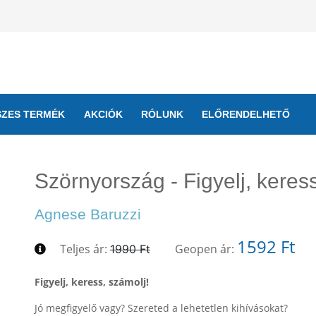
SZES TERMÉK
AKCIÓK
RÓLUNK
ELŐRENDELHETŐ
Szörnyország - Figyelj, keress
Agnese Baruzzi
1592 Ft
Teljes ár:
Geopen ár:
1990 Ft
Figyelj, keress, számolj!
Jó megfigyelő vagy? Szereted a lehetetlen kihívásokat?