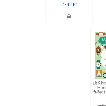
2792 Ft
Első kö
Mont
felfede
Telje