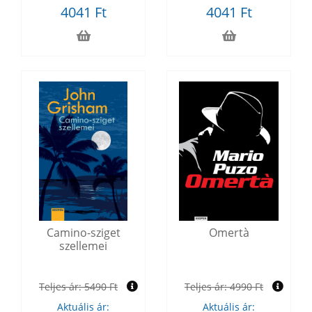
4041 Ft
4041 Ft
Camino-sziget
Omertà
szellemei
Teljes ár:
5490 Ft
Teljes ár:
4990 Ft
Aktuális ár:
Aktuális ár: