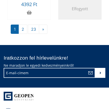
4392 Ft
Elfogyott
1
2
23
»
Iratkozzon fel hírlevelünkre!
Ne maradjon le egyedi kedvezményeinkről!