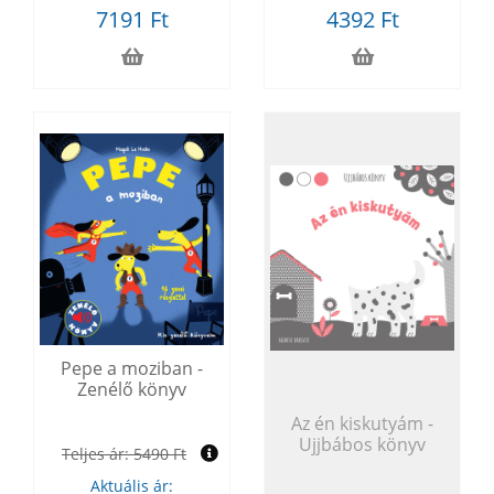
7191 Ft
4392 Ft
Pepe a moziban -
Zenélő könyv
Az én kiskutyám -
Ujjbábos könyv
Teljes ár:
5490 Ft
Aktuális ár: