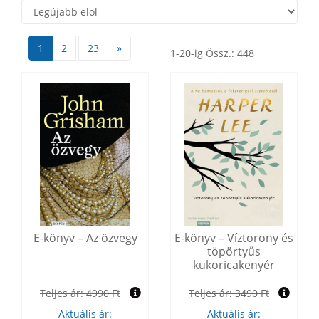
1
2
23
»
1-20-ig Össz.: 448
E-könyv – Az özvegy
E-könyv – Víztorony és
töpörtyűs
kukoricakenyér
Teljes ár:
4990 Ft
Teljes ár:
3490 Ft
Aktuális ár:
Aktuális ár: