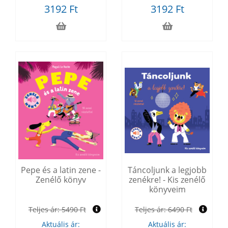
3192 Ft
3192 Ft
Pepe és a latin zene -
Táncoljunk a legjobb
Zenélő könyv
zenékre! - Kis zenélő
könyveim
Teljes ár:
5490 Ft
Teljes ár:
6490 Ft
Aktuális ár:
Aktuális ár: