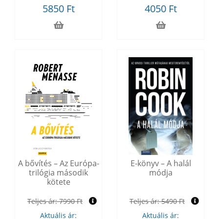
5850 Ft
4050 Ft
A bővítés – Az Európa-
E-könyv – A halál
trilógia második
módja
kötete
Teljes ár:
7990 Ft
Teljes ár:
5490 Ft
Aktuális ár:
Aktuális ár: