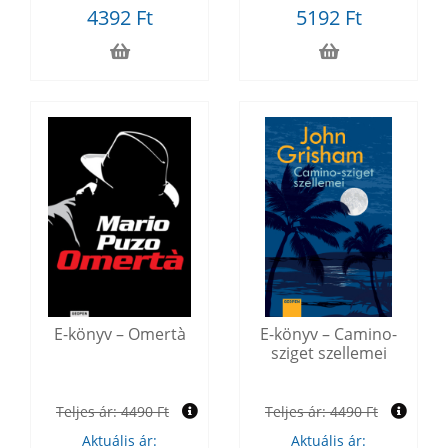
4392 Ft
5192 Ft
E-könyv – Omertà
E-könyv – Camino-
sziget szellemei
Teljes ár:
4490 Ft
Teljes ár:
4490 Ft
Aktuális ár:
Aktuális ár: