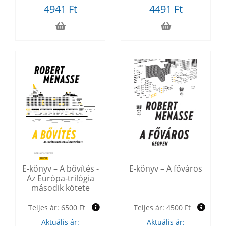
4941 Ft
4491 Ft
E-könyv – A bővítés -
E-könyv – A főváros
Az Európa-trilógia
második kötete
Teljes ár:
6500 Ft
Teljes ár:
4500 Ft
Aktuális ár:
Aktuális ár: