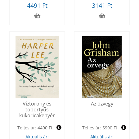
4491 Ft
3141 Ft
Víztorony és
Az özvegy
töpörtyűs
kukoricakenyér
Teljes ár:
4490 Ft
Teljes ár:
5990 Ft
Aktuális ár:
Aktuális ár: