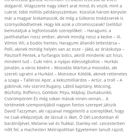
dolgairól. Világszerte nagy sikert arat mind, és viszik, mint a
cukrot, több milliós példányszámban. Közülük három könyvön
már a magyar kiskamaszok, de még a túlkoros tinédzserek is
szörnyülködhetnek. Hogy kik azok a citromisszaiak? Ízelítőül
bemutatjuk a legfontosabb szereplőket: – Haragumi, a
javíthatatlan rossz ember, akinek mindig rossz a kedve – III.
Vilmos Vili, a büdös hentes, Haragumi állandó tettestársa –
Polli, akinek mindig helyén van az esze – Jákó, az óriáskutya –
Pásztorfi Péntek, a furfangos bölcs, akiről mindenki azt hiszi,
mindent tud – Cuki néni, a nyájas édességboltos – Hurkás
Jonatán, a város kövére – Mosodás Márton,a mosodás, aki
szereti ugratni a Hurkást – Monsieur Köldök, akinek rettenetes
a szaga – Tallérosi Apor, a kekszmilliárdos – Artúr, a troll – A
goblinok, név szerint:Rugany, Lábtő kapitány, Mócsing,
Bűzfütty, Röffencs, Gömböc Pityu, Májbaj, Dumabunkó,
Csörömpöröm És még sokan mások innen-onnan... A
történetek szempontjából nagyon fontos szerepet játszik
David Tazzyman, aki rajzaival megjeleníti a szereplőket, hogy
ne csak elképzeljük, de lássuk is őket. Ő Dél-Londonban él
barátnőjével, Melanie-val és fiukkal, Stanley-vel. Leicesterben
nőtt fel, a machesteri Metropoltitan Egyetemen tanult rajzot,