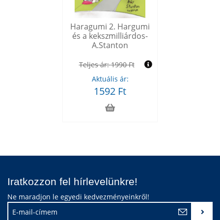
Haragumi 2. Hargumi
és a kekszmilliárdos-
A.Stanton
Teljes ár:
1990 Ft
Aktuális ár:
1592 Ft
Iratkozzon fel hírlevelünkre!
Ne maradjon le egyedi kedvezményeinkről!