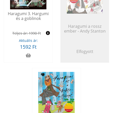
Haragumi 3. Hargumi
és a goblinok
Haragumi a rossz
ember - Andy Stanton
Teljes ár:
1990 Ft
Aktuális ár:
1592 Ft
Elfogyott