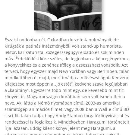
Észak-Londonban él. Oxfordban kezdte tanulmányait, de
kirúgták a patinás intézményből. Volt stand-up humorista,
lektor, karikaturista, közegészségügyi előadó és sok minden
más. Érdeklődési köre széles, de legjobban a képregényekhez,
a könyvekhez és a zenéhez (főleg a dzsesszhez) vonzódik. Azt
tervezi, hogy egyszer majd New Yorkban vagy Berlinben, talán
mindkettőben él majd, mert imádja a művészvilágot. Kedvenc
kifejezése most éppen a „Jó estét”, kedvenc szava legújabban
a „kapitány”. Egyszerre több mint egy, de kevesebb mint tíz
könyvet ír. Magyarországon korábban sem volt ismeretlen a
neve. Aki látta a Némó nyomában című, 2003-as amerikai
számítógép-animációs filmet, vagy 2008-ban a Wall-e című 3D-
s sci-fit, talán tudja, hogy Andy Stanton forgatókönyvírással és
rendezéssel is foglalkozik. Mindeközben Haragumi történeteit
írja lázasan. Eddig kilenc könyv jelent meg Haragumi, a
citromisszai gonosz vénember és bűzös tettestársa viselt