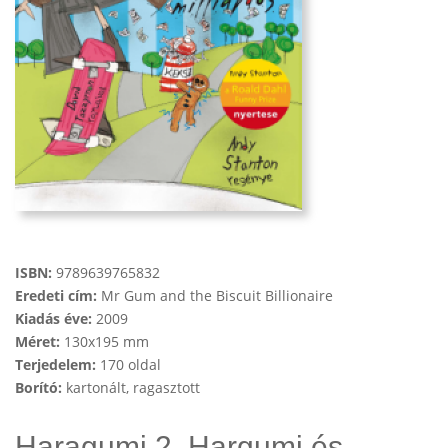
ISBN:
9789639765832
Eredeti cím:
Mr Gum and the Biscuit Billionaire
Kiadás éve:
2009
Méret:
130x195 mm
Terjedelem:
170 oldal
Borító:
kartonált, ragasztott
Haragumi 2. Hargumi és