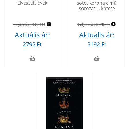
Elveszett évek
sötét korona című
sorozat II. kötete
Teljes ár:
3490 Ft
Teljes ár:
3990 Ft
Aktuális ár:
Aktuális ár:
2792 Ft
3192 Ft