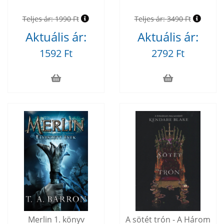
Teljes ár:
1990 Ft
Teljes ár:
3490 Ft
Aktuális ár:
Aktuális ár:
1592 Ft
2792 Ft
Merlin 1. könyv
A sötét trón - A Három