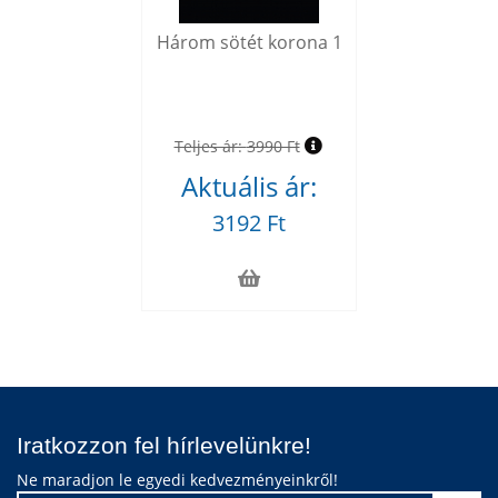
Három sötét korona 1
Teljes ár:
3990 Ft
Aktuális ár:
3192 Ft
Iratkozzon fel hírlevelünkre!
Ne maradjon le egyedi kedvezményeinkről!