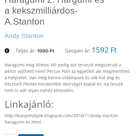
a kekszmilliárdos-
A.Stanton
Andy Stanton
1592 Ft
Teljes ár:
Geopen ár:
1990 Ft
Haragumi meg Vilmos Vili pedig azt tervezik megszerzik a
pénzt sejthető nem? Persze Polli az egyetlen aki megmentheti
a helyzetet. Van még benne vidámpark és sok hot dog és
Pásztorfi Péntek mindenféle ökörséget kiabál és. na tessék
nem is volt olyan nehéz elmesélni.
Linkajánló:
http://konyvmolyok.blogspot.com/2010/11/andy-stanton-
haragumi-es.html