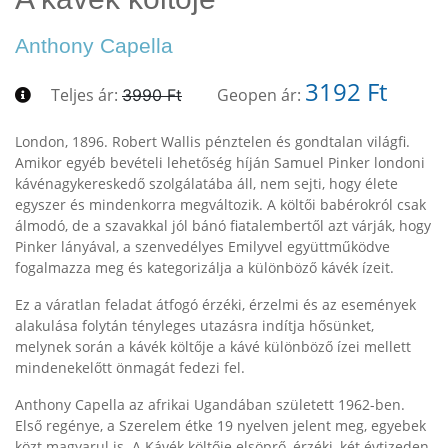
Anthony Capella
3192 Ft
Teljes ár:
Geopen ár:
3990 Ft
London, 1896. Robert Wallis pénztelen és gondtalan világfi.
Amikor egyéb bevételi lehetőség híján Samuel Pinker londoni
kávénagykereskedő szolgálatába áll, nem sejti, hogy élete
egyszer és mindenkorra megváltozik. A költői babérokról csak
álmodó, de a szavakkal jól bánó fiatalembertől azt várják, hogy
Pinker lányával, a szenvedélyes Emilyvel együttműködve
fogalmazza meg és kategorizálja a különböző kávék ízeit.
Ez a váratlan feladat átfogó érzéki, érzelmi és az események
alakulása folytán tényleges utazásra indítja hősünket,
melynek során a kávék költője a kávé különböző ízei mellett
mindenekelőtt önmagát fedezi fel.
Anthony Capella az afrikai Ugandában született 1962-ben.
Első regénye, a Szerelem étke 19 nyelven jelent meg, egyebek
közt magyarul is. A Kávék költője elsöprő, érzéki, két évtizeden