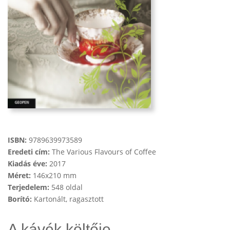
ISBN:
9789639973589
Eredeti cím:
The Various Flavours of Coffee
Kiadás éve:
2017
Méret:
146x210 mm
Terjedelem:
548 oldal
Borító:
Kartonált, ragasztott
A kávék költője