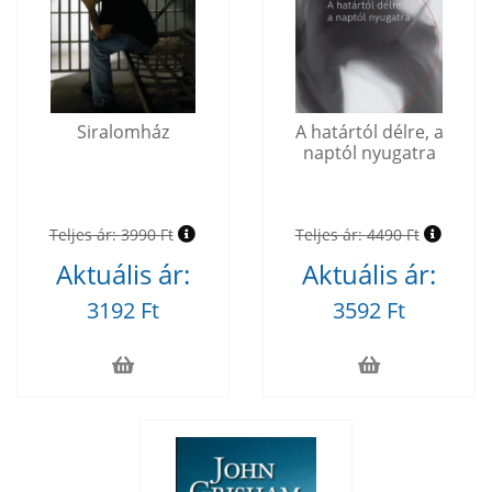
Siralomház
A határtól délre, a
naptól nyugatra
Teljes ár:
3990 Ft
Teljes ár:
4490 Ft
Aktuális ár:
Aktuális ár:
3192 Ft
3592 Ft