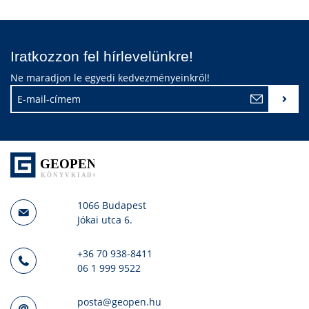
Iratkozzon fel hírlevelünkre!
Ne maradjon le egyedi kedvezményeinkről!
1066 Budapest
Jókai utca 6.
+36 70 938-8411
06 1 999 9522
posta@geopen.hu