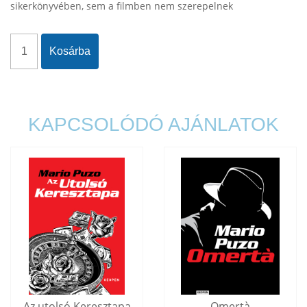
sikerkönyvében, sem a filmben nem szerepelnek
Kosárba
KAPCSOLÓDÓ AJÁNLATOK
Az utolsó Keresztapa
Omertà