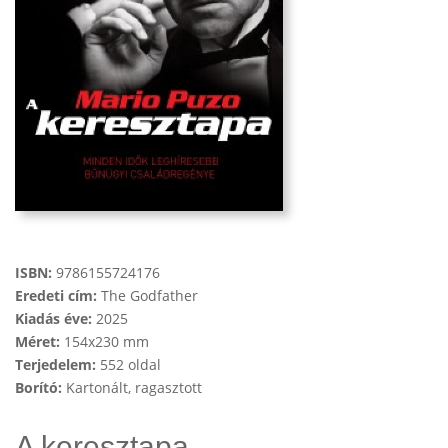
ISBN:
9786155724176
Eredeti cím:
The Godfather
Kiadás éve:
2025
Méret:
154x230 mm
Terjedelem:
552 oldal
Borító:
Kartonált, ragasztott
A keresztapa