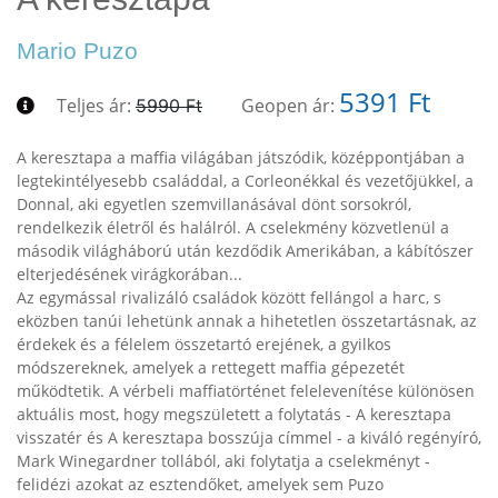
Mario Puzo
5391 Ft
Teljes ár:
Geopen ár:
5990 Ft
A keresztapa a maffia világában játszódik, középpontjában a
legtekintélyesebb családdal, a Corleonékkal és vezetőjükkel, a
Donnal, aki egyetlen szemvillanásával dönt sorsokról,
rendelkezik életről és halálról. A cselekmény közvetlenül a
második világháború után kezdődik Amerikában, a kábítószer
elterjedésének virágkorában...
Az egymással rivalizáló családok között fellángol a harc, s
eközben tanúi lehetünk annak a hihetetlen összetartásnak, az
érdekek és a félelem összetartó erejének, a gyilkos
módszereknek, amelyek a rettegett maffia gépezetét
működtetik. A vérbeli maffiatörténet felelevenítése különösen
aktuális most, hogy megszületett a folytatás - A keresztapa
visszatér és A keresztapa bosszúja címmel - a kiváló regényíró,
Mark Winegardner tollából, aki folytatja a cselekményt -
felidézi azokat az esztendőket, amelyek sem Puzo