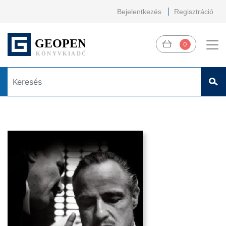
Bejelentkezés
Regisztráció
0