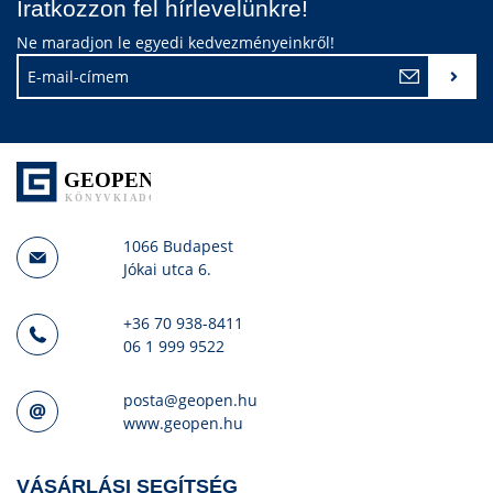
Iratkozzon fel hírlevelünkre!
Ne maradjon le egyedi kedvezményeinkről!
1066 Budapest
Jókai utca 6.
+36 70 938-8411
06 1 999 9522
posta@geopen.hu
www.geopen.hu
VÁSÁRLÁSI SEGÍTSÉG