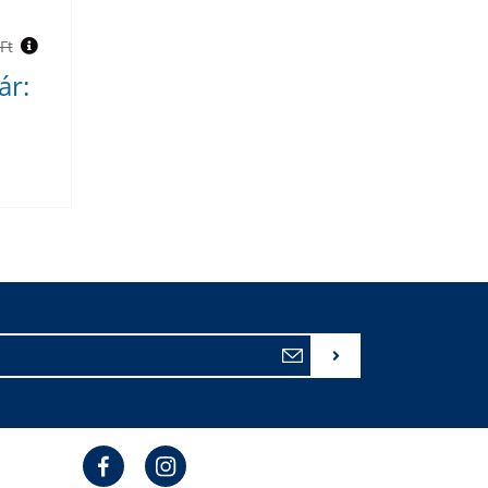
Ft
ár: