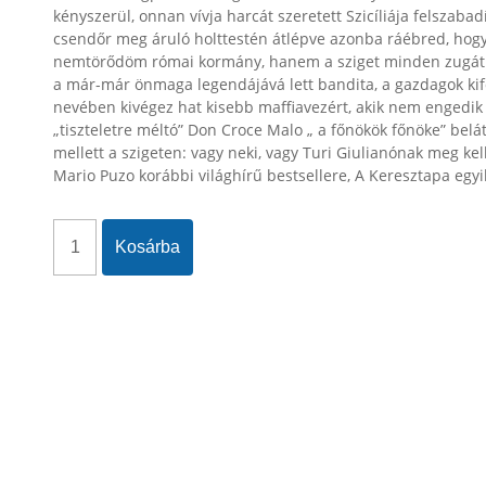
kényszerül, onnan vívja harcát szeretett Szicíliája felszaba
csendőr meg áruló holttestén átlépve azonba ráébred, hogy
nemtörődöm római kormány, hanem a sziget minden zugát p
a már-már önmaga legendájává lett bandita, a gazdagok kifo
nevében kivégez hat kisebb maffiavezért, akik nem engedik f
„tiszteletre méltó” Don Croce Malo „ a főnökök főnöke” bel
mellett a szigeten: vagy neki, vagy Turi Giulianónak meg kell
Mario Puzo korábbi világhírű bestsellere, A Keresztapa egyi
Kosárba