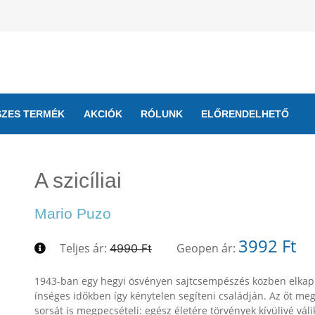
SZES TERMÉK
AKCIÓK
RÓLUNK
ELŐRENDELHETŐ
A szicíliai
Mario Puzo
3992 Ft
Teljes ár:
Geopen ár:
4990 Ft
1943-ban egy hegyi ösvényen sajtcsempészés közben elkapnak
ínséges időkben így kénytelen segíteni családján. Az őt megse
sorsát is megpecsételi: egész életére törvények kívülivé vá