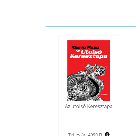
Az utolsó Keresztapa
Teljes ár:
4990 Ft