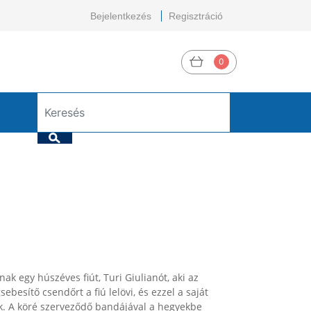
Bejelentkezés
Regisztráció
0
 egy húszéves fiút, Turi Giulianót, aki az
besítő csendőrt a fiú lelövi, és ezzel a saját
lik. A köré szerveződő bandájával a hegyekbe