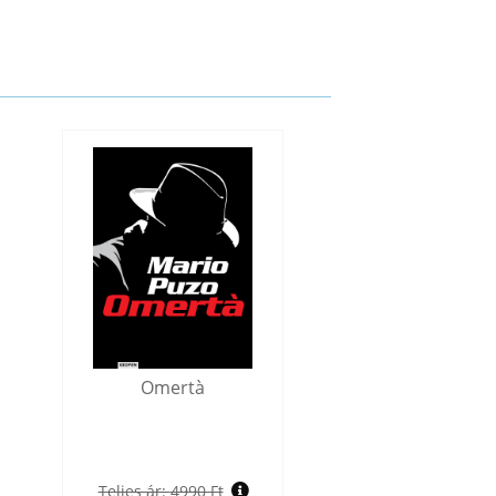
Omertà
Teljes ár:
4990 Ft