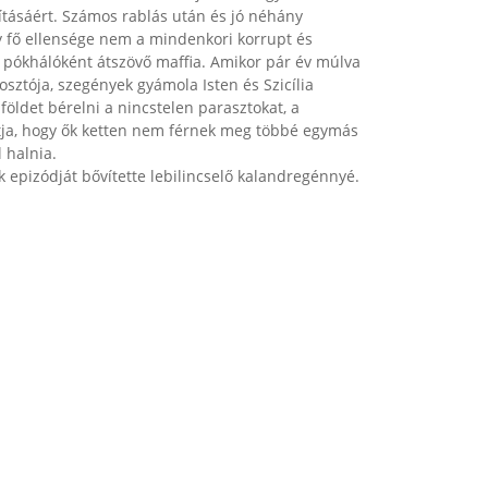
dításáért. Számos rablás után és jó néhány
 fő ellensége nem a mindenkori korrupt és
ókhálóként átszövő maffia. Amikor pár év múlva
sztója, szegények gyámola Isten és Szicília
öldet bérelni a nincstelen parasztokat, a
átja, hogy ők ketten nem férnek meg többé egymás
 halnia.
k epizódját bővítette lebilincselő kalandregénnyé.