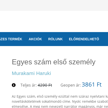
SZES TERMÉK
AKCIÓK
RÓLUNK
ELŐRENDELHETŐ
Egyes szám első személy
Murakami Haruki
3861 Ft
Teljes ár:
Geopen ár:
4290 Ft
Az Egyes szám, első személy ezúttal nem száraz nyelvtani 
novelláskötetének sokatmondó címe. Nyolc remekbe szabott
elmesélve. A meg nem nevezett narrátor magányos, már nem 