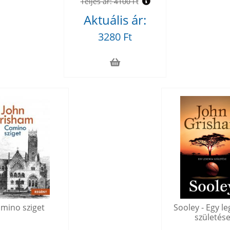
Teljes ár:
4100 Ft
Aktuális ár:
3280 Ft
mino sziget
Sooley - Egy l
születés