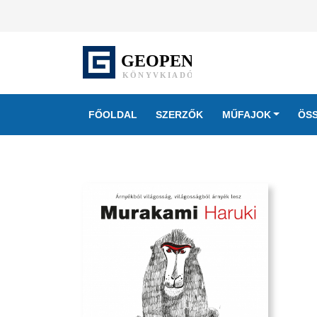
FŐOLDAL
SZERZŐK
MŰFAJOK
ÖS