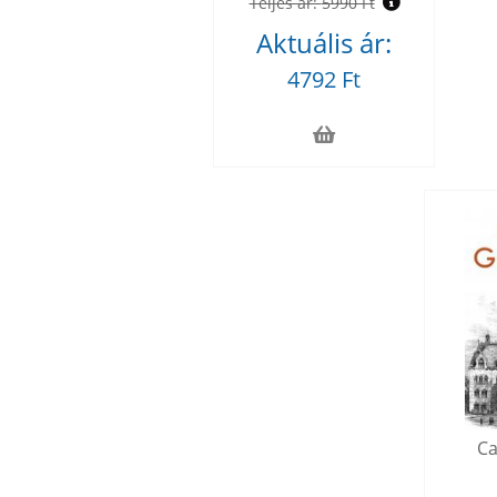
Teljes ár:
5990 Ft
Aktuális ár:
4792 Ft
Ca