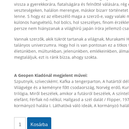
vissza a gyerekkorára, fiatalságára és felnőtté válására, rég
veszteségeken, halálon merengve, máskor bizarr történetet
lenne. S hogy ez az elbeszélő maga a szerző-e, vagy valaki 
különös hangvételű, hol bölcs, hol szeszélyes, finom érzék
persze nem hiányzanak a világhírű japán íróra jellemző cs
Vannak szerzők, akik tükröt tartanak a világnak, Murakami H
talányos univerzumra. Hogy hol is van pontosan ez a titko
életünkben, múltunkban, jelenünkben, emlékeinkben, álma
megtaláljuk, ezt is ránk bízza, ahogy szokta.
A Geopen Kiadónál megjelent művei:
Szputnyik, szívecském!, Kafka a tengerparton, A határtól dél
Világvége és a keményre főtt csodaország, Norvég erdő, Kur
trilógia, Miről beszélek, amikor a futásról beszélek, A szín
elefánt, Férfiak nő nélkül, Hallgasd a szél dalát / Flipper, 1
kormányzó halála I. Láthatóvá váló ideák, A kormányzó halál
Kosárba