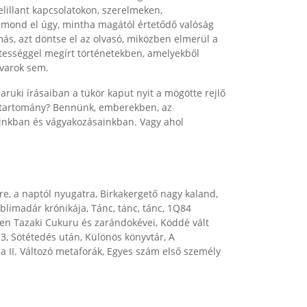
 elillant kapcsolatokon, szerelmeken,
 mond el úgy, mintha magától értetődő valóság
más, azt döntse el az olvasó, miközben elmerül a
letességgel megírt történetekben, amelyekből
avarok sem.
aruki írásaiban a tükör kaput nyit a mögötte rejlő
s tartomány? Bennünk, emberekben, az
inkban és vágyakozásainkban. Vagy ahol
re, a naptól nyugatra, Birkakergető nagy kaland,
blimadár krónikája, Tánc, tánc, tánc, 1Q84
telen Tazaki Cukuru és zarándokévei, Köddé vált
973, Sötétedés után, Különös könyvtár, A
a II. Változó metaforák, Egyes szám első személy