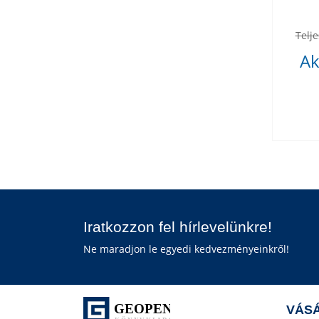
Telje
Ak
Iratkozzon fel hírlevelünkre!
Ne maradjon le egyedi kedvezményeinkről!
VÁSÁ