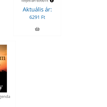
Teljes ár:
6990 Ft
Aktuális ár:
6291 Ft
egenda
e