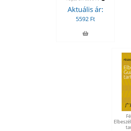
Aktuális ár:
5592 Ft
Fé
Elbeszé
ta