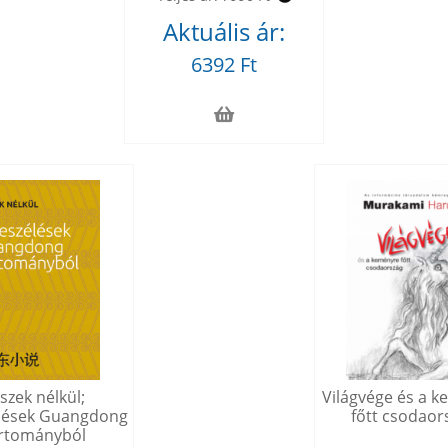
Aktuális ár:
6392 Ft
szek nélkül;
Világvége és a 
lések Guangdong
főtt csodaor
rtományból