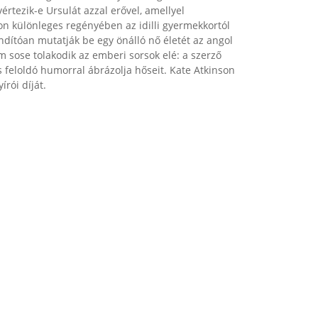
értezik-e Ursulát azzal erővel, amellyel
on különleges regényében az idilli gyermekkortól
ndítóan mutatják be egy önálló nő életét az angol
 sose tolakodik az emberi sorsok elé: a szerző
s feloldó humorral ábrázolja hőseit. Kate Atkinson
rói díját.