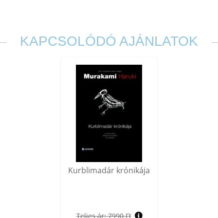
KAPCSOLÓDÓ AJÁNLATOK
Kurblimadár krónikája
Teljes ár:
7990 Ft