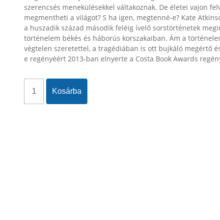
szerencsés menekülésekkel váltakoznak. De életei vajon felv
megmentheti a világot? S ha igen, megtenné-e? Kate Atkins
a huszadik század második feléig ívelő sorstörténetek megi
történelem békés és háborús korszakaiban. Ám a történelem
végtelen szeretettel, a tragédiában is ott bujkáló megértő é
e regényéért 2013-ban elnyerte a Costa Book Awards regényí
Kosárba