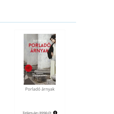
Porladó árnyak
Teljes ár:
3990 Ft