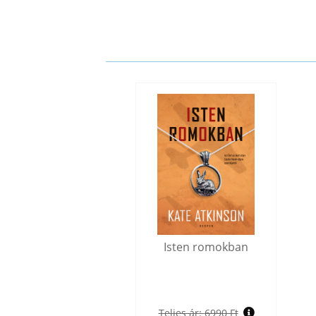
Isten romokban
Teljes ár:
6990 Ft