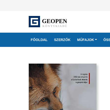
FŐOLDAL
SZERZŐK
MŰFAJOK
ÖS