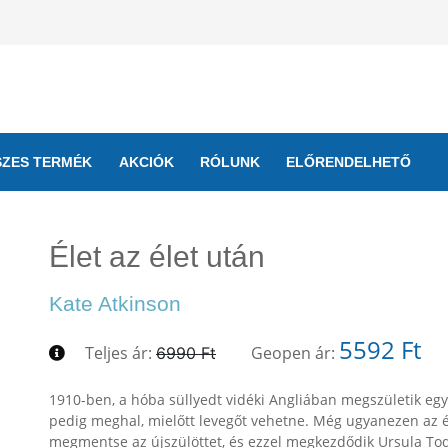
SZES TERMÉK
AKCIÓK
RÓLUNK
ELŐRENDELHETŐ
Élet az élet után
Kate Atkinson
5592 Ft
Teljes ár:
Geopen ár:
6990 Ft
1910-ben, a hóba süllyedt vidéki Angliában megszületik egy
pedig meghal, mielőtt levegőt vehetne. Még ugyanezen az 
megmentse az újszülöttet, és ezzel megkezdődik Ursula Tod