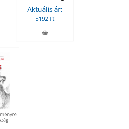
Aktuális ár:
3192 Ft
keményre
szág