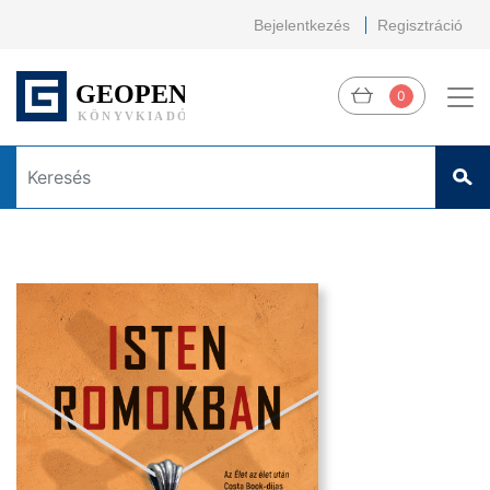
Bejelentkezés
Regisztráció
0