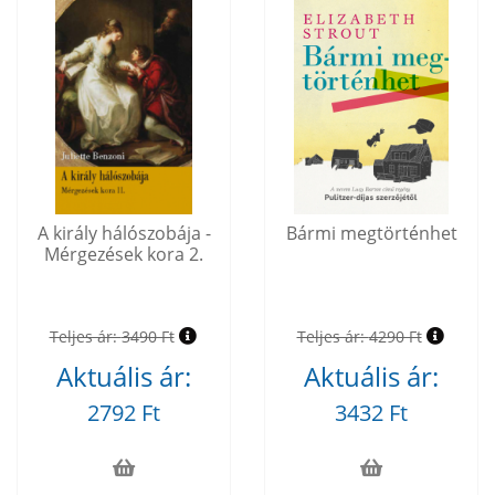
A király hálószobája -
Bármi megtörténhet
Mérgezések kora 2.
Teljes ár:
3490 Ft
Teljes ár:
4290 Ft
Aktuális ár:
Aktuális ár:
2792 Ft
3432 Ft