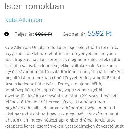
Isten romokban
Kate Atkinson
5592 Ft
Teljes ár:
Geopen ár:
6990 Ft
Kate Atkinson Ursula Todd különleges életét tárta fel előző,
nagyszabású, Élet az élet után című regényében, melyben
hőse tragikus halálai szerencsés megmenekülésekkel, újabb
és újabb választási lehetőségekkel váltakoznak. A csaknem
egy évszázadot felölelő családtörténet a helyét önálló műként
megálló Isten romokban című könyvében folytatódik. Ezúttal
Ursula kedvenc fiútestvére, Teddy, a majdani költő,
bombázópilóta, férj, apa és nagyapa szemszögéből
követhetjük tovább az egyéni sorsokat a XX. század második
felének történelmi hátterével. Ő az, aki a háborúban
megbékél a halállal, de amint a háborúnak vége, nem tud
alkalmazkodni ahhoz, hogy lesz még jövője. Sorsában tanúi
lehetünk, amint egy hétköznapi ember drámai fordulatok
közepette keresi eseményeken, veszedelmeken át vezető útját.