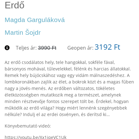
Erdő
Magda Garguláková
Martin Šojdr
3192 Ft
Teljes ár:
Geopen ár:
3990 Ft
Az erdő csodálatos hely, tele hangokkal, sokféle fával,
bársonyos mohával, tűlevelekkel, félénk és harcias állatokkal.
Remek hely bújócskához vagy egy vidám málnaszedéshez. A
lombkoronákban zajlik az élet, a bokrok közt és a magas fűben
nagy a jövés-menés. Az erdőben változatos, tökéletes
életközösségben mutatkozik meg a természet, amelynek
minden résztvevője fontos szerepet tölt be. Érdekel, hogyan
működik az erdő világa? Hogy miért lennénk szegényebbek
nélküle? Indulj el az erdei ösvényen, és derítsd ki…
Könyvbemutató videó:
https://youtu.be/Xx1iqeVC1Uk