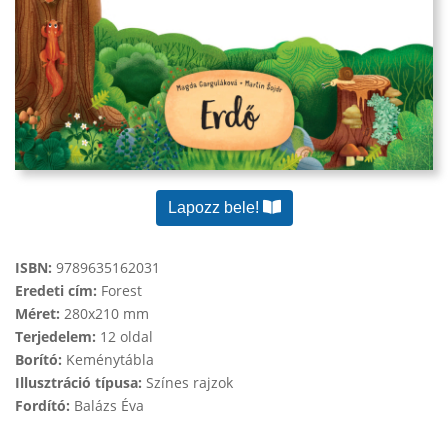
Lapozz bele!
ISBN:
9789635162031
Eredeti cím:
Forest
Méret:
280x210 mm
Terjedelem:
12 oldal
Borító:
Keménytábla
Illusztráció típusa:
Színes rajzok
Fordító:
Balázs Éva