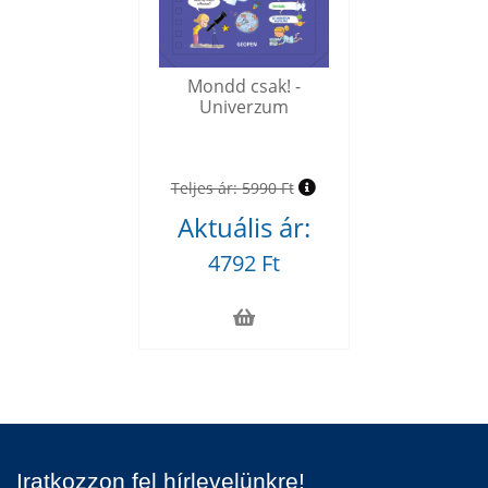
Mondd csak! -
Univerzum
Teljes ár:
5990 Ft
Aktuális ár:
4792 Ft
Iratkozzon fel hírlevelünkre!