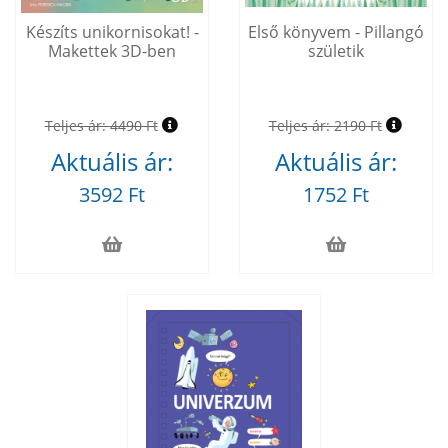
Készíts unikornisokat! -
Első könyvem - Pillangó
Makettek 3D-ben
születik
Teljes ár:
4490 Ft
Teljes ár:
2190 Ft
Aktuális ár:
Aktuális ár:
3592 Ft
1752 Ft