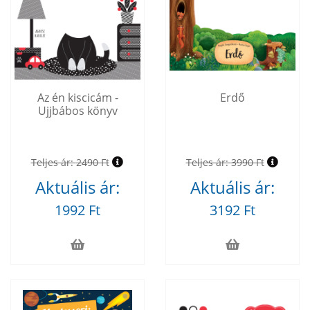
Az én kiscicám -
Erdő
Ujjbábos könyv
Teljes ár:
2490 Ft
Teljes ár:
3990 Ft
Aktuális ár:
Aktuális ár:
1992 Ft
3192 Ft