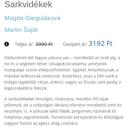
Sarkvidékek
Magda Garguláková
Martin Šojdr
3192 Ft
Teljes ár:
Geopen ár:
3990 Ft
Földünknek két fagyos pólusa van – mindkettő az örök jég, a
hó és a végtelen fehér síkságok birodalma, amelynek
hidegsége szinte elképzelhetetlen. Egyiket Antarktisznak, a
másikat Arktisznak nevezzük. Antarktisz, azaz a Déli-sark a
bolygó legdélibb része, Arktisz, vagyis az Északi-sark pedig a
legészakabbra fekszik.
A sarkvidékeket fenséges, titokzatos, mesébe illő tájak
jellemzik, de a szépséges látvány ellenére mindkettő zord és
veszélyes is. A pólusok lakói fókák, pingvinek, rozmárok és
hatalmas jegesmedvék. Természeti környezetük és élőviláguk
nagyon fontos az egész világ számára.