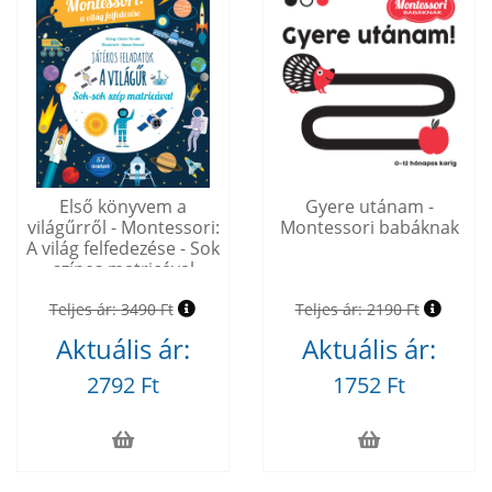
Első könyvem a
Gyere utánam -
világűrről - Montessori:
Montessori babáknak
A világ felfedezése - Sok
színes matricával
Teljes ár:
3490 Ft
Teljes ár:
2190 Ft
Aktuális ár:
Aktuális ár:
2792 Ft
1752 Ft