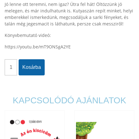
Jó lenne ott teremni, nem igaz? Útra fel hát! Öltözzünk jó
melegen, és már indulhatunk is. Kutyaszán repít minket, helyi
emberekkel ismerkedünk, megcsodáljuk a sarki fényeket, és
talán még jegesmacit is láthatunk, persze csak messziről!
Könyvbemutató videó:
https://youtu.be/mT9ONSgA2YE
Kosárba
KAPCSOLÓDÓ AJÁNLATOK