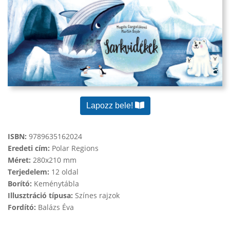
Lapozz bele!
ISBN:
9789635162024
Eredeti cím:
Polar Regions
Méret:
280x210 mm
Terjedelem:
12 oldal
Borító:
Keménytábla
Illusztráció típusa:
Színes rajzok
Fordító:
Balázs Éva