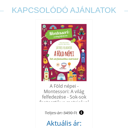
KAPCSOLÓDÓ AJÁNLATOK
A Föld népei -
Montessori: A világ
felfedezése - Sok-sok
fantasztikus matricával
Teljes ár:
3490 Ft
Aktuális ár: