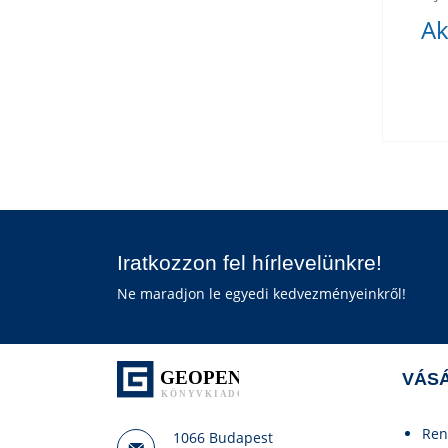
Ak
Iratkozzon fel hírlevelünkre!
Ne maradjon le egyedi kedvezményeinkről!
VÁSÁ
Ren
1066 Budapest