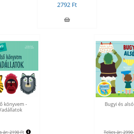
2792 Ft
ső könyvem -
Bugyi és alsó
Vadállatok
s ár:
2190 Ft
Teljes ár:
2990 