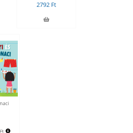
2792 Ft
naci
Ft