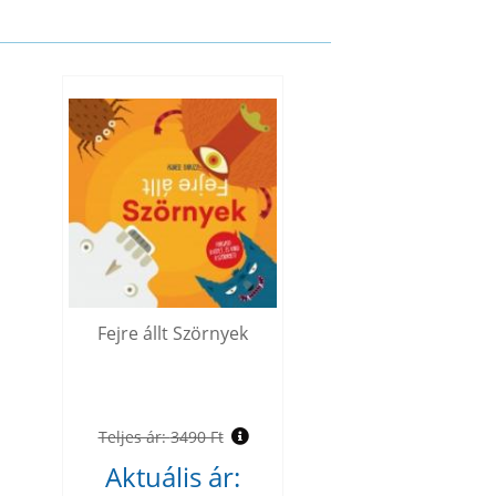
Fejre állt Szörnyek
Teljes ár:
3490 Ft
Aktuális ár: