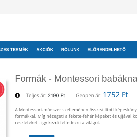
SZES TERMÉK
AKCIÓK
RÓLUNK
ELŐRENDELHETŐ
Formák - Montessori babákn
1752 Ft
Teljes ár:
Geopen ár:
2190 Ft
A Montessori-módszer szellemében összeállított képesköny
formákkal. Míg nézegeti a fekete-fehér képeket és ujjával kö
részleteket - így kezdi felfedezni a világot.