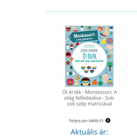
Öt érzék - Montessori: A
világ felfedezése - Sok-
sok szép matricával
Teljes ár:
3490 Ft
Aktuális ár: