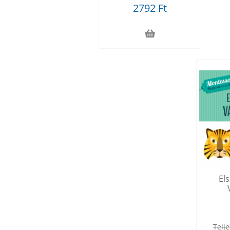
2792 Ft
El
Telje