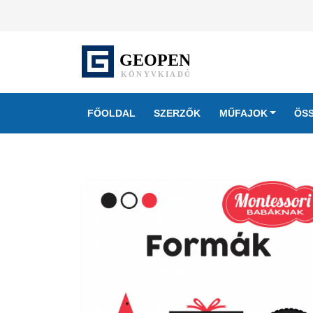
FŐOLDAL
SZERZŐK
MŰFAJOK
ÖS