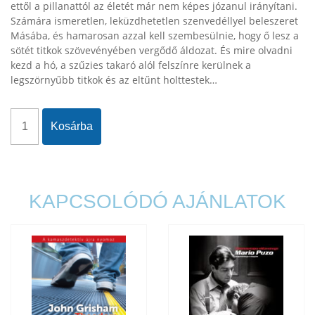
ettől a pillanattól az életét már nem képes józanul irányítani.
Számára ismeretlen, leküzdhetetlen szenvedéllyel beleszeret
Másába, és hamarosan azzal kell szembesülnie, hogy ő lesz a
sötét titkok szövevényében vergődő áldozat. És mire olvadni
kezd a hó, a szűzies takaró alól felszínre kerülnek a
legszörnyűbb titkok és az eltűnt holttestek…
Kosárba
KAPCSOLÓDÓ AJÁNLATOK