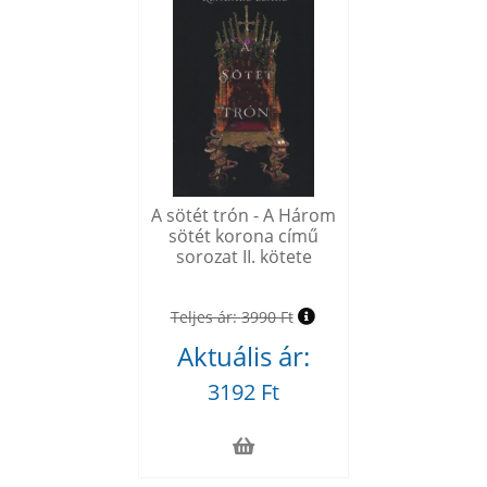
A sötét trón - A Három
sötét korona című
sorozat II. kötete
Teljes ár:
3990 Ft
Aktuális ár:
3192 Ft