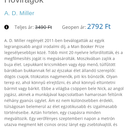
A. D. Miller
2792 Ft
Teljes ár:
Geopen ár:
3490 Ft
A. D. Miller regényét 2011-ben beválogatták az egyik
legrangosabb angol irodalmi díj, a Man Booker Prize
legesélyesebbjei közé. Több mint 20 nyelvre lefordították, és a
megfilmesítés jogát is megvásárolták. Moszkvában zajlik a
buja élet. Lepukkant kricsmikben vagy épp menő, túlfűtött
bárokban bukkannak fel az éjszakai élet állandó szereplői:
dögös csajok, titokzatos nagymenők, piti kis bűnözők. Olyan
terep ez, ahol könnyű elrejtőzni, és ahol könnyű eltüntetni
bármit vagy bárkit. Ebbe a világba csöppen bele Nick, az angol
jogász, akinek a munkájával kapcsolatban hamarosan feltűnik
néhány gyanús ügylet. Ám ez nem különösebben érdekli,
túlságosan belemerül az élet egzotikusabb és izgalmasabb
történéseibe. Aztán hirtelen, egy csapásra minden
megváltozik. Egy verőfényes szeptemberi napon a metrón
utazva megment két csinos orosz lányt egy zsebtolvajtól, és