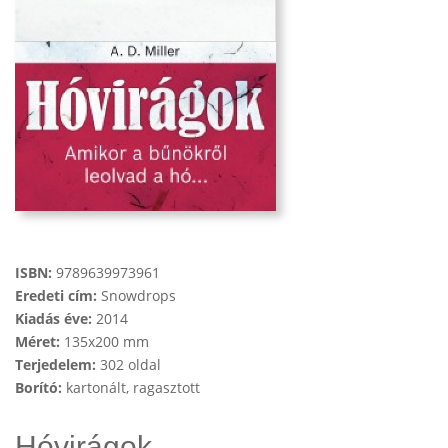
ISBN:
9789639973961
Eredeti cím:
Snowdrops
Kiadás éve:
2014
Méret:
135x200 mm
Terjedelem:
302 oldal
Borító:
kartonált, ragasztott
Hóvirágok