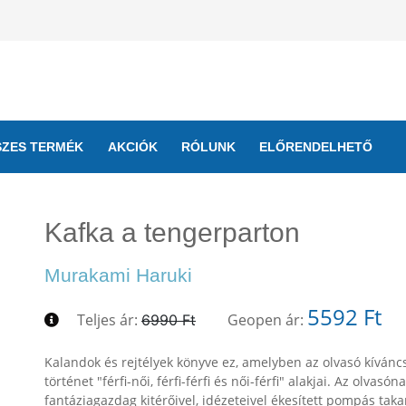
SZES TERMÉK
AKCIÓK
RÓLUNK
ELŐRENDELHETŐ
Kafka a tengerparton
Murakami Haruki
5592 Ft
Teljes ár:
Geopen ár:
6990 Ft
Kalandok és rejtélyek könyve ez, amelyben az olvasó kíván
történet "férfi-női, férfi-férfi és női-férfi" alakjai. Az olvas
fantáziagazdag kitérőivel, idézeteivel ékesített pompás taka