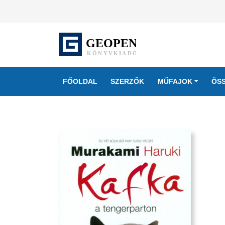
FŐOLDAL
SZERZŐK
MŰFAJOK
ÖS