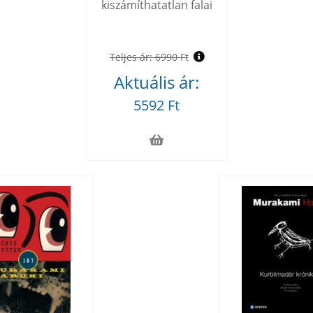
kiszámíthatatlan falai
Teljes ár:
6990 Ft
Aktuális ár:
5592 Ft