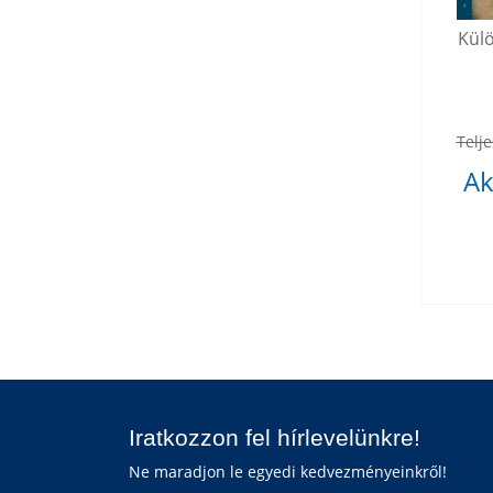
Kül
Telje
Ak
Iratkozzon fel hírlevelünkre!
Ne maradjon le egyedi kedvezményeinkről!