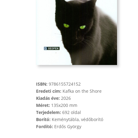
ISBN:
9786155724152
Eredeti cím:
Kafka on the Shore
Kiadás éve:
2026
Méret:
135x200 mm
Terjedelem:
692 oldal
Borító:
Keménytábla, védőborító
Fordító:
Erdős György