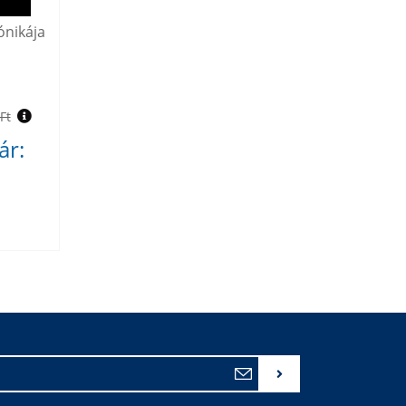
ónikája
Ft
ár: