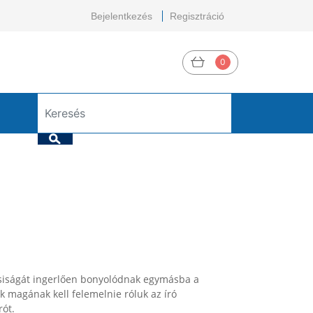
Bejelentkezés
Regisztráció
0
csiságát ingerlően bonyolódnak egymásba a
ónak magának kell felemelnie róluk az író
rót.