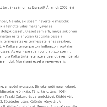
tt tartják számon az Egyesült Államok 2005. évi
mber, Nakata, aki sosem heverte ki második
ik a felnőtté válás magányával és
dolgok összefüggéseit sem érti, mégis sok olyan
fináltan és talányosan kapcsolja össze a
, természetes és természetellenes szexben,
. A Kafka a tengerparton hullámzó, nyugtalan
össze. Az egyik páratlan vonulat (szó szerint
mura Kafka története, azé a tizenöt éves fiúé, aki
ére indul. Murakami ezzel a regényével is
re, a naptól nyugatra, Birkakergető nagy kaland,
blimadár krónikája, Tánc, tánc, tánc, 1Q84
telen Tazaki Cukuru és zarándokévei, Köddé vált
973, Sötétedés után, Különös könyvtár, A
a II. Változó metaforák, Egyes szám első személy