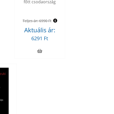
főtt csodaország
Teljes ár:
6990 Ft
Aktuális ár:
6291 Ft