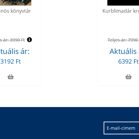
önös könyvtár
Kurblimadár kr
s ár:
3990 Ft
Teljes ár:
7990 
tuális ár:
Aktuális 
3192 Ft
6392 Ft