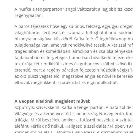
A "Kafka a tengerparton" angol változatát a legjobb tíz közö
regénypiacán.
A páros fejezetek hőse egy különös, félszeg, együgyű örege
világháborús sérülését, és számára felfoghatatlanul sodród
bizonytalanságával küszködő Kafka felé. Ő leghétköznapibb 
tulajdonsága van, amelyek rendkívülivé teszik. A két szál ra
tragédiában és komédiában, álmokban és csalóka tényekben
fájdalomban és fergeteges humorban bővelkedő fejezeteket
textúrája két rendkívül színes és gubancos szálból szövődik 
értendő, mert a regény páratlan fejezetein húzódik végig) Ta
az oidipuszi végzet elől megszökve anyja és nővére keresés
elbűvöl, meghökkent, szórakoztat és elgondolkodtat.
A Geopen Kiadónál megjelent művei:
Szputnyik, szívecském!, Kafka a tengerparton, A határtól dél
Világvége és a keményre főtt csodaország, Norvég erdő, Kur
trilógia, Miről beszélek, amikor a futásról beszélek, A szín
elefánt, Férfiak nő nélkül, Hallgasd a szél dalát / Flipper, 1
kormányzó halála I. Láthatóvá váló ideák, A kormányzó halál