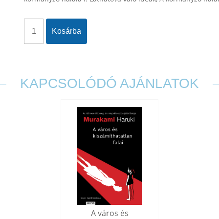
Kosárba
KAPCSOLÓDÓ AJÁNLATOK
A város és