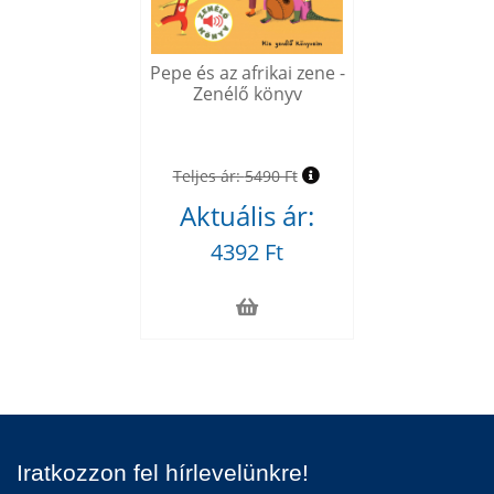
Pepe és az afrikai zene -
Zenélő könyv
Teljes ár:
5490 Ft
Aktuális ár:
4392 Ft
Iratkozzon fel hírlevelünkre!