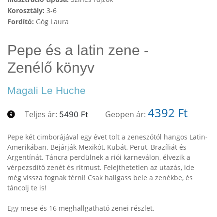
Korosztály:
3-6
Fordító:
Góg Laura
Pepe és a latin zene -
Zenélő könyv
Magali Le Huche
4392 Ft
Teljes ár:
Geopen ár:
5490 Ft
Pepe két cimborájával egy évet tölt a zeneszótól hangos Latin-
Amerikában. Bejárják Mexikót, Kubát, Perut, Brazíliát és
Argentínát. Táncra perdülnek a riói karneválon, élvezik a
vérpezsdítő zenét és ritmust. Felejthetetlen az utazás, ide
még vissza fognak térni! Csak hallgass bele a zenékbe, és
táncolj te is!
Egy mese és 16 meghallgatható zenei részlet.