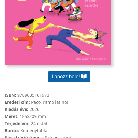
Lapozz bele!
ISBN:
9789635161973
Eredeti cím:
Paco, ritmo latino!
Kiadás éve:
2026
Méret:
185x209 mm
Terjedelem:
24 oldal
Borító:
Keménytábla
Illusztráció típusa:
Színes rajzok