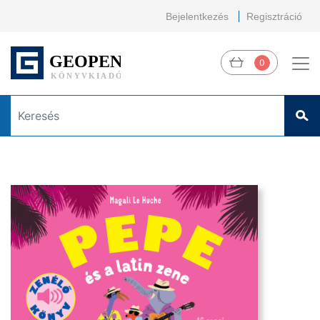
Bejelentkezés
Regisztráció
0