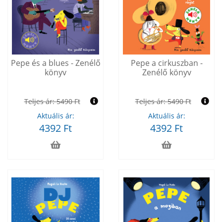
Pepe és a blues - Zenélő
Pepe a cirkuszban -
könyv
Zenélő könyv
Teljes ár:
5490 Ft
Teljes ár:
5490 Ft
Aktuális ár:
Aktuális ár:
4392 Ft
4392 Ft