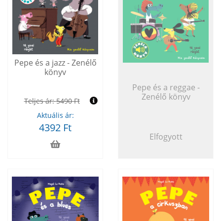
Pepe és a jazz - Zenélő
könyv
Pepe és a reggae -
Zenélő könyv
Teljes ár:
5490 Ft
Aktuális ár:
4392 Ft
Elfogyott