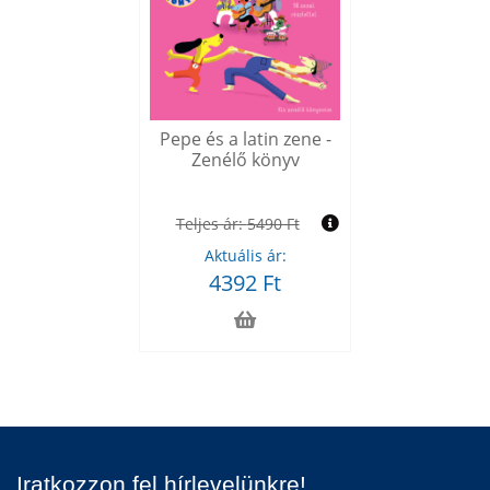
Pepe és a latin zene -
Zenélő könyv
Teljes ár:
5490 Ft
Aktuális ár:
4392 Ft
Iratkozzon fel hírlevelünkre!