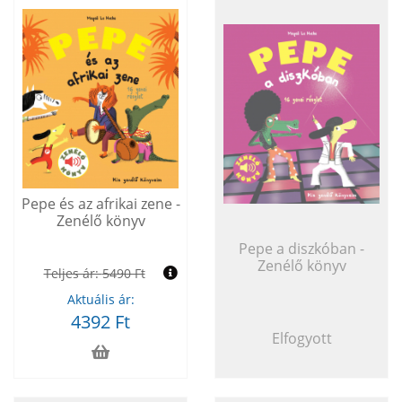
Pepe és az afrikai zene -
Zenélő könyv
Pepe a diszkóban -
Zenélő könyv
Teljes ár:
5490 Ft
Aktuális ár:
4392 Ft
Elfogyott