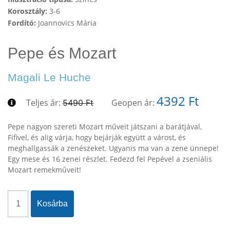
Korosztály:
3-6
Fordító:
Joannovics Mária
Pepe és Mozart
Magali Le Huche
4392 Ft
Teljes ár:
Geopen ár:
5490 Ft
Pepe nagyon szereti Mozart műveit játszani a barátjával,
Fifivel, és alig várja, hogy bejárják együtt a várost, és
meghallgassák a zenészeket. Ugyanis ma van a zene ünnepe!
Egy mese és 16 zenei részlet. Fedezd fel Pepével a zseniális
Mozart remekműveit!
Kosárba