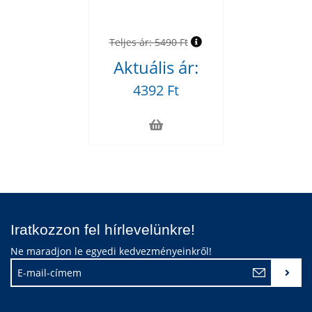
Teljes ár:
5490 Ft
Aktuális ár:
4392 Ft
Iratkozzon fel hírlevelünkre!
Ne maradjon le egyedi kedvezményeinkről!