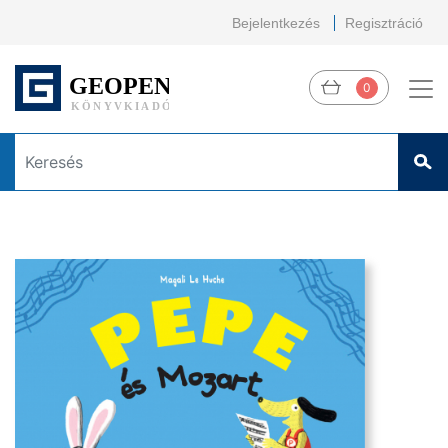
Bejelentkezés
Regisztráció
0