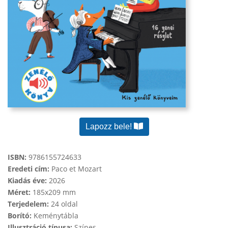
Lapozz bele!
ISBN:
9786155724633
Eredeti cím:
Paco et Mozart
Kiadás éve:
2026
Méret:
185x209 mm
Terjedelem:
24 oldal
Borító:
Keménytábla
Illusztráció típusa:
Színes