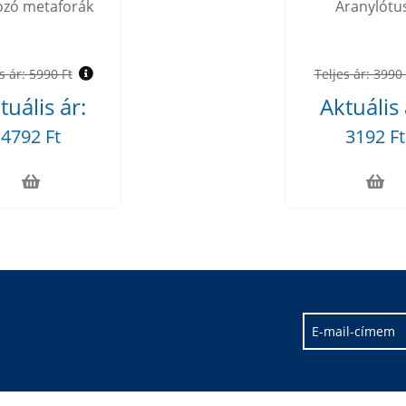
ozó metaforák
Aranylótu
s ár:
5990 Ft
Teljes ár:
3990 
tuális ár:
Aktuális 
4792 Ft
3192 Ft