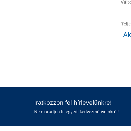
Vált
Telje
Ak
Iratkozzon fel hírlevelünkre!
Ne maradjon le egyedi kedvezményeinkről!