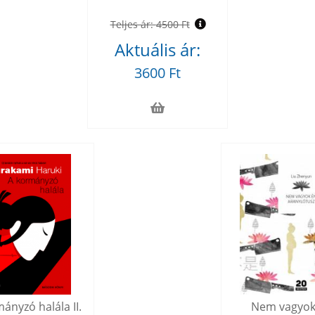
Teljes ár:
4500 Ft
Aktuális ár:
3600 Ft
ányzó halála II.
Nem vagyok