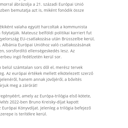
umorral ábrázolja a 21. századi Európai Unió
közben bemutatja azt is, miként fonódik össze
zékiként valaha együtt harcoltak a kommunista
lytatják. Mateusz belföldi politikai karriert fut
gyelország EU-csatlakozása után Brüsszelbe kerül,
k. Albánia Európai Unióhoz való csatlakozásának
len, sorsfordító ellenségeskedés lesz. Az
erbeu ingó fedélzetén kerül sor.
n belül számtalan sors dől el, merész tervek
. Az európai értékek mellett elkötelezett szerző
jelenéről, hanem annak jövőjéről, a bővítés
várjuk meg a zárórát!
egényéért, amely az Európa-trilógia első kötete,
vítés
2022-ben Bruno Kreisky-díjat kapott
Európai Könyvdíjat. Jelenleg a trilógia befejező
erepe is terítékre kerül.