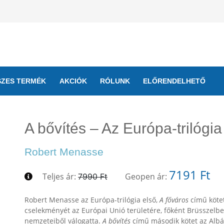
SZES TERMÉK
AKCIÓK
RÓLUNK
ELŐRENDELHETŐ
A bővítés – Az Európa-trilógi
Robert Menasse
7191 Ft
Teljes ár:
Geopen ár:
7990 Ft
Robert Menasse az Európa-trilógia első,
A főváros
című kötet
cselekményét az Európai Unió területére, főként Brüsszelbe
nemzeteiből válogatta.
A bővítés
című második kötet az Albá