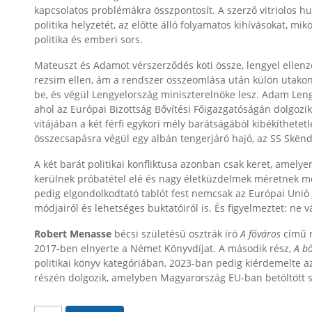
kapcsolatos problémákra összpontosít. A szerző vitriolos h
politika helyzetét, az előtte álló folyamatos kihívásokat, mi
politika és emberi sors.
Mateuszt és Adamot vérszerződés köti össze, lengyel ellen
rezsim ellen, ám a rendszer összeomlása után külön utakon fo
be, és végül Lengyelország miniszterelnöke lesz. Adam Len
ahol az Európai Bizottság Bővítési Főigazgatóságán dolgozi
vitájában a két férfi egykori mély barátságából kibékíthetet
összecsapásra végül egy albán tengerjáró hajó, az SS Skënd
A két barát politikai konfliktusa azonban csak keret, amelye
kerülnek próbatétel elé és nagy életküzdelmek méretnek meg
pedig elgondolkodtató tablót fest nemcsak az Európai Unió 
módjairól és lehetséges buktatóiról is. És figyelmeztet: ne 
Robert Menasse
bécsi születésű osztrák író
A főváros
című r
2017-ben elnyerte a Német Könyvdíjat. A második rész,
A bő
politikai könyv kategóriában, 2023-ban pedig kiérdemelte az 
részén dolgozik, amelyben Magyarország EU-ban betöltött sz