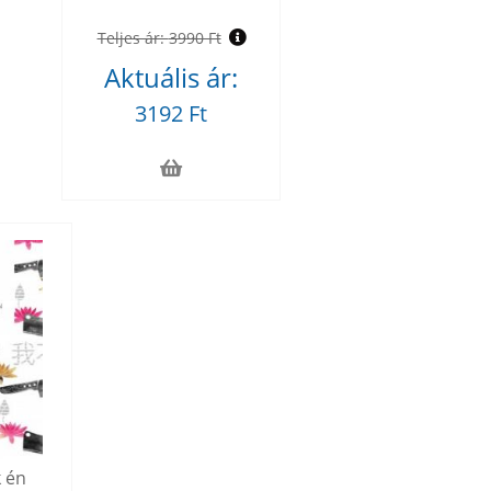
Teljes ár:
3990 Ft
Aktuális ár:
3192 Ft
 én