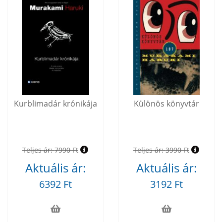
Kurblimadár krónikája
Különös könyvtár
Teljes ár:
7990 Ft
Teljes ár:
3990 Ft
Aktuális ár:
Aktuális ár:
6392 Ft
3192 Ft