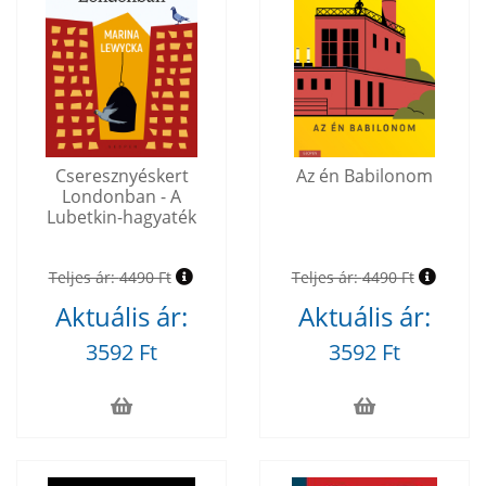
Cseresznyéskert
Az én Babilonom
Londonban - A
Lubetkin-hagyaték
Teljes ár:
4490 Ft
Teljes ár:
4490 Ft
Aktuális ár:
Aktuális ár:
3592 Ft
3592 Ft