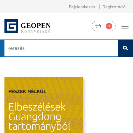
Bejelentkezés
Regisztráció
0