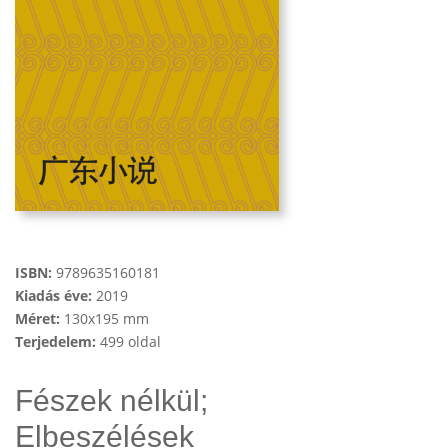
ISBN:
9789635160181
Kiadás éve:
2019
Méret:
130x195 mm
Terjedelem:
499 oldal
Fészek nélkül;
Elbeszélések