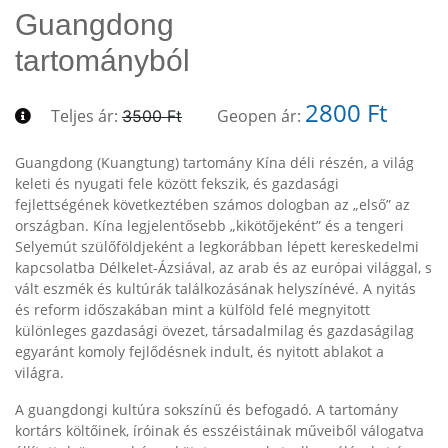
Guangdong
tartományból
2800 Ft
Teljes ár:
Geopen ár:
3500 Ft
Guangdong (Kuangtung) tartomány Kína déli részén, a világ
keleti és nyugati fele között fekszik, és gazdasági
fejlettségének következtében számos dologban az „első” az
országban. Kína legjelentősebb „kikötőjeként” és a tengeri
Selyemút szülőföldjeként a legkorábban lépett kereskedelmi
kapcsolatba Délkelet-Ázsiával, az arab és az európai világgal, s
vált eszmék és kultúrák találkozásának helyszínévé. A nyitás
és reform időszakában mint a külföld felé megnyitott
különleges gazdasági övezet, társadalmilag és gazdaságilag
egyaránt komoly fejlődésnek indult, és nyitott ablakot a
világra.
A guangdongi kultúra sokszínű és befogadó. A tartomány
kortárs költőinek, íróinak és esszéistáinak műveiből válogatva