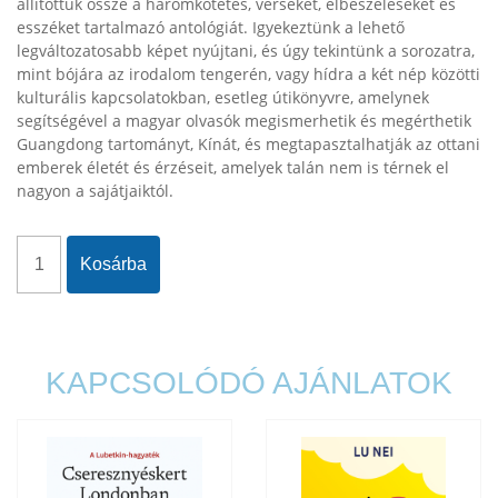
állítottuk össze a háromkötetes, verseket, elbeszéléseket és
esszéket tartalmazó antológiát. Igyekeztünk a lehető
legváltozatosabb képet nyújtani, és úgy tekintünk a sorozatra,
mint bójára az irodalom tengerén, vagy hídra a két nép közötti
kulturális kapcsolatokban, esetleg útikönyvre, amelynek
segítségével a magyar olvasók megismerhetik és megérthetik
Guangdong tartományt, Kínát, és megtapasztalhatják az ottani
emberek életét és érzéseit, amelyek talán nem is térnek el
nagyon a sajátjaiktól.
Kosárba
KAPCSOLÓDÓ AJÁNLATOK