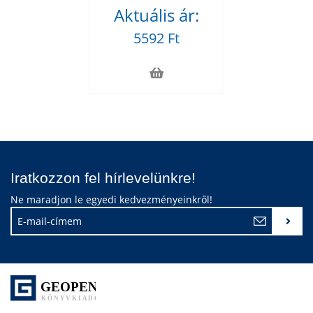
Aktuális ár:
5592 Ft
Iratkozzon fel hírlevelünkre!
Ne maradjon le egyedi kedvezményeinkről!