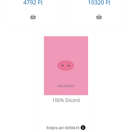
4792 Ft
10320 Ft
100% Disznó
Teljes ár:
6990 Ft