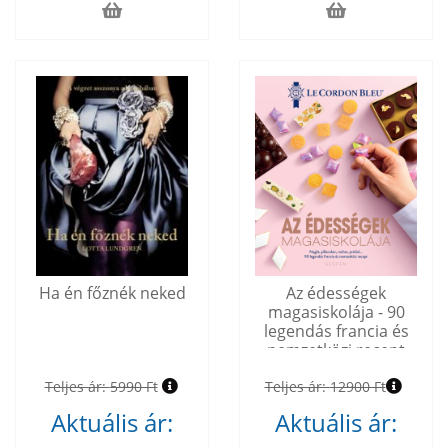
Ha én főznék neked
Az édességek
magasiskolája - 90
legendás francia és
nemzetközi recept
Teljes ár:
5990 Ft
Teljes ár:
12900 Ft
Aktuális ár:
Aktuális ár: