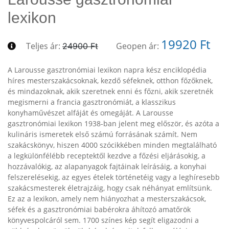
lexikon
19920 Ft
Teljes ár:
Geopen ár:
24900 Ft
A Larousse gasztronómiai lexikon napra kész enciklopédia
híres mesterszakácsoknak, kezdő séfeknek, otthon főzőknek,
és mindazoknak, akik szeretnek enni és főzni, akik szeretnék
megismerni a francia gasztronómiát, a klasszikus
konyhaművészet alfáját és omegáját. A Larousse
gasztronómiai lexikon 1938-ban jelent meg először, és azóta a
kulináris ismeretek első számú forrásának számít. Nem
szakácskönyv, hiszen 4000 szócikkében minden megtalálható
a legkülönfélébb receptektől kezdve a főzési eljárásokig, a
hozzávalókig, az alapanyagok fajtáinak leírásáig, a konyhai
felszerelésekig, az egyes ételek történetéig vagy a leghíresebb
szakácsmesterek életrajzáig, hogy csak néhányat említsünk.
Ez az a lexikon, amely nem hiányozhat a mesterszakácsok,
séfek és a gasztronómiai babérokra áhítozó amatőrök
könyvespolcáról sem. 1700 színes kép segít eligazodni a