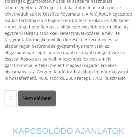
zöldségek, gyümölcsök, húsok és sajtok felhasználási
lehetőségeiben. 200 egész oldalas fotón lépésről lépésre
követhetjük az ételkészítés folyamatait. A felújított, kiegészített
kiadás tartalmazza a legkorszerűbb technikákat, és 400 képes
riport enged bepillantást a világ legnevesebb éttermeibe. Az
egyszerű leírású szócikkek kereszthivatkozásai, a név- és
tárgymutatók megkönnyítik a keresést. A receptek és az
alapanyagok betűrendes gyűjteménye nem csak az
eligazodásban segít, hanem újabb és újabb megoldásokra,
összeállításokra is sarkall. A legendás lexikon, amely
gasztronómiai értékei mellett magával ragadó, érdekes
olvasmány is, a Geopen Kiadó fordításában immár magyarul
is hozzáférhető. 4000 szócikk, 2500 recept, 1700 illusztráció
Nem elérhető
KAPCSOLÓDÓ AJÁNLATOK