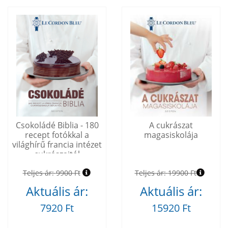
Csokoládé Biblia - 180
A cukrászat
recept fotókkal a
magasiskolája
világhírű francia intézet
cukrászaitól
Teljes ár:
9900 Ft
Teljes ár:
19900 Ft
Aktuális ár:
Aktuális ár:
7920 Ft
15920 Ft